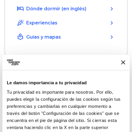
hotel
chevron_right
Dónde dormir (en inglés)
celebration
chevron_right
Experiencias
local_library
chevron_right
Guías y mapas
Le damos importancia a tu privacidad
En los alrededores
Tu privacidad es importante para nosotros. Por ello,
Lugares que no debes perderte, itinerarios por
puedes elegir la configuración de las cookies según tus
etapas, eventos y consejos para tu viaje
preferencias y cambiarlas en cualquier momento a
través del botón "Configuración de las cookies" que se
encuentra en el pie de página del sitio. Si cierras esta
Atracciones
map
Ver en el mapa
ventana haciendo clic en la X en la parte superior