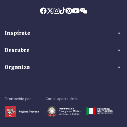
arrow_drop_down
Inspírate
arrow_drop_down
Descubre
arrow_drop_down
Organiza
Promovido por
Con el aporte de la
.