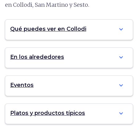
en Collodi, San Martino y Sesto.
expand_more
Qué puedes ver en Collodi
expand_more
En los alrededores
expand_more
Eventos
expand_more
Platos y productos típicos