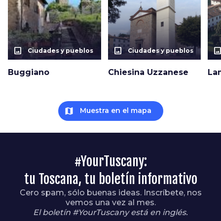
photo_size_select_actual
photo_size_select_actual
photo_size_select_a
Ciudades y pueblos
Ciudades y pueblos
Buggiano
Chiesina Uzzanese
La
map
Muestra en el mapa
#YourTuscany:
tu Toscana, tu boletín informativo
Cero spam, sólo buenas ideas. Inscríbete, nos
vemos una vez al mes.
El boletín #YourTuscany está en inglés.