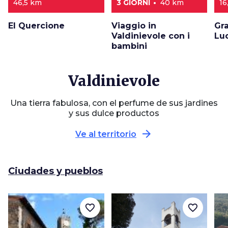
46,5 km
3 GIORNI
40 km
16
El Quercione
Viaggio in
Gra
Valdinievole con i
Lu
bambini
Valdinievole
Una tierra fabulosa, con el perfume de sus jardines
y sus dulce productos
arrow_forward
Ve al territorio
Ciudades y pueblos
favorite_border
favorite_border