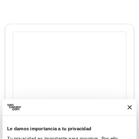
directions
Indicaciones
Le damos importancia a tu privacidad
Informaciones
Tu privacidad es importante para nosotros. Por ello,