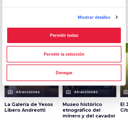
Otras atracciones en Pescia
Mostrar detalles
arrow_forward
Descubre más sobre la localidad
Permitir todas
favorite_border
favorite_border
Permitir la selección
Denegar
photo_camera
photo_camera
photo_cam
Atracciones
Atracciones
La Galería de Yesos
Museo histórico
El 
Libero Andreotti
etnográfico del
Cít
minero y del cavador