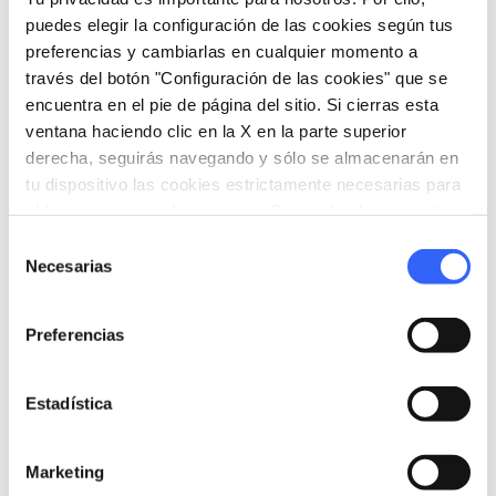
home
Dónde
puedes elegir la configuración de las cookies según tus
Pescia
preferencias y cambiarlas en cualquier momento a
Via Provinciale Lucchese, 13, 51017 Pescia
través del botón "Configuración de las cookies" que se
PT, Italia
encuentra en el pie de página del sitio. Si cierras esta
ventana haciendo clic en la X en la parte superior
derecha, seguirás navegando y sólo se almacenarán en
Organiza
tu dispositivo las cookies estrictamente necesarias para
el funcionamiento de este sitio. Para todos los otros tipos
hotel
chevron_right
de cookies necesitamos tu consentimiento.
Dónde dormir (en inglés)
Selección
Necesarias
de
holiday_village
chevron_right
Paquetes y estancias
consentimiento
Preferencias
celebration
chevron_right
Experiencias
local_library
chevron_right
Guías y mapas
Estadística
Marketing