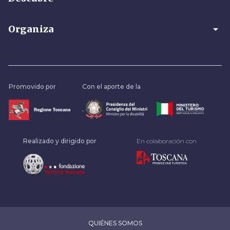
arrow_drop_down
Organiza
Promovido por
Con el aporte de la
.
Realizado y dirigido por
En colaboración con
QUIÉNES SOMOS