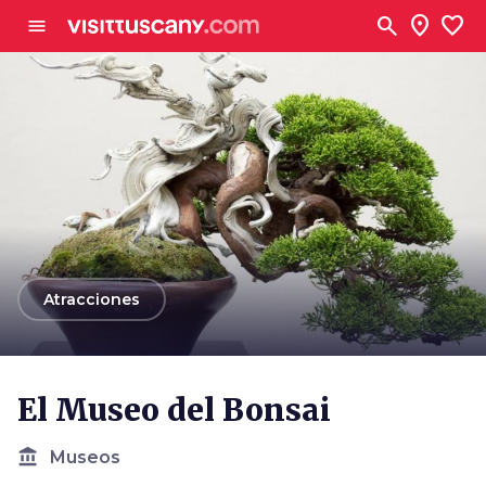
Ve al contenido principal
search
location_on
favorite
menu
arrow_back
Atracciones
El Museo del Bonsai
account_balance
Museos