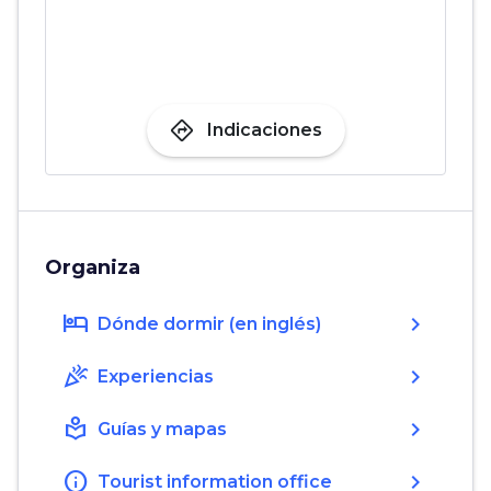
directions
Indicaciones
Organiza
hotel
chevron_right
Dónde dormir (en inglés)
celebration
chevron_right
Experiencias
local_library
chevron_right
Guías y mapas
info
chevron_right
Tourist information office