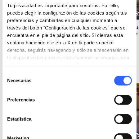
Tu privacidad es importante para nosotros. Por ello,
puedes elegir la configuración de las cookies según tus
photo_camera
photo_camera
photo_cam
Atracciones
Atracciones
preferencias y cambiarlas en cualquier momento a
La Colegiata de los
BEGO - Museo
Mu
través del botón "Configuración de las cookies" que se
Santos Lorenzo y
Benozzo Gozzoli de
de
encuentra en el pie de página del sitio. Si cierras esta
Leonardo en
Castelfiorentino
ventana haciendo clic en la X en la parte superior
Castelfiorentino
derecha, seguirás navegando y sólo se almacenarán en
tu dispositivo las cookies estrictamente necesarias para
el funcionamiento de este sitio. Para todos los otros tipos
Ideas
map
Ver en el mapa
de cookies necesitamos tu consentimiento.
Selección
Necesarias
de
consentimiento
favorite_border
favorite_border
Preferencias
Estadística
color_lens
color_lens
color_le
Ideas
Ideas
Marketing