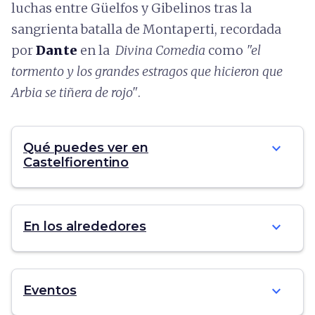
luchas entre Güelfos y Gibelinos tras la
sangrienta batalla de Montaperti, recordada
por
Dante
en la
Divina Comedia
como
"el
tormento y los grandes estragos que hicieron que
Arbia se tiñera de rojo"
.
expand_more
Qué puedes ver en
Castelfiorentino
expand_more
En los alrededores
expand_more
Eventos