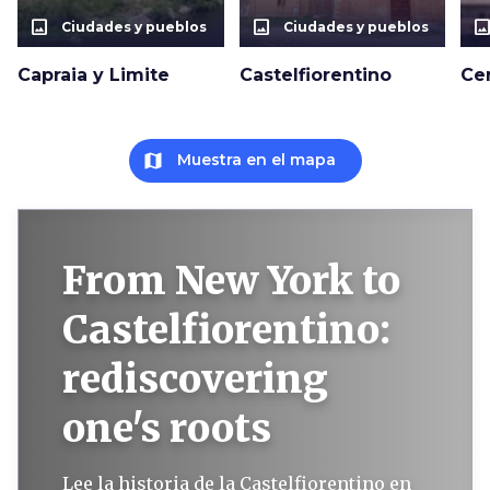
photo_size_select_actual
photo_size_select_actual
photo_size_select_a
Ciudades y pueblos
Ciudades y pueblos
Capraia y Limite
Castelfiorentino
Ce
map
Muestra en el mapa
From New York to
Castelfiorentino:
rediscovering
one's roots
Lee la historia de la Castelfiorentino en