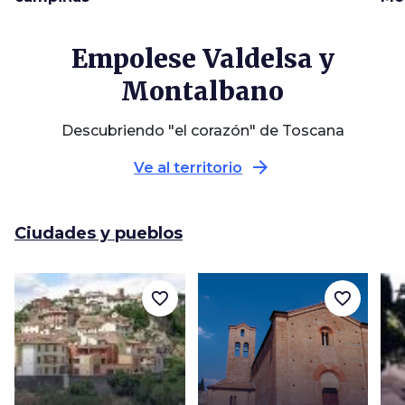
Empolese Valdelsa y
Montalbano
Descubriendo "el corazón" de Toscana
arrow_forward
Ve al territorio
Ciudades y pueblos
favorite_border
favorite_border