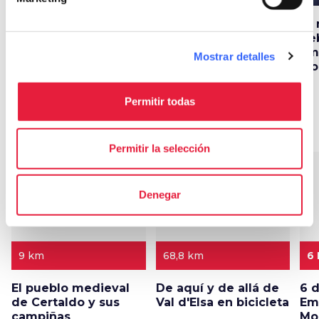
6 protagonistas de la
En bicicleta por el
10
Tierra de Genios en
Empolese, la Valdelsa
de
el corazón de
y el Montalbano
Em
Mostrar detalles
Toscana
Mo
Permitir todas
Itinerarios
map
Ver en el mapa
Permitir la selección
favorite_border
favorite_border
Denegar
9 km
68,8 km
6
El pueblo medieval
De aquí y de allá de
6 d
de Certaldo y sus
Val d'Elsa en bicicleta
Em
campiñas
Mo