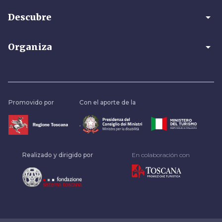
arrow_drop_down
Descubre
arrow_drop_down
Organiza
Promovido por
Con el aporte de la
.
Realizado y dirigido por
En colaboración con