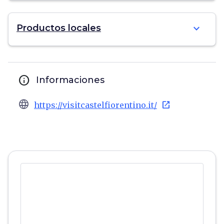
expand_more
Productos locales
info
Informaciones
language
open_in_new
https://visitcastelfiorentino.it/