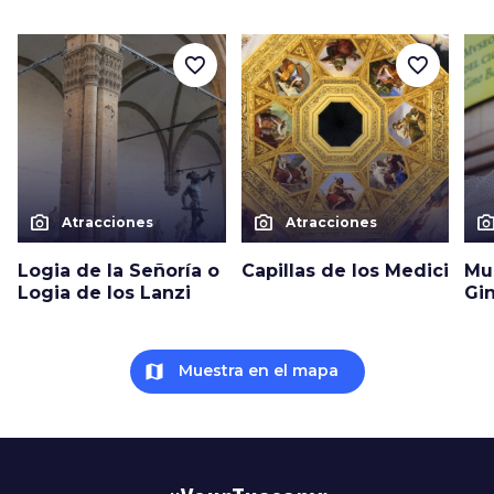
favorite_border
favorite_border
photo_camera
photo_camera
photo_cam
Atracciones
Atracciones
Logia de la Señoría o
Capillas de los Medici
Mu
Logia de los Lanzi
Gin
map
Muestra en el mapa