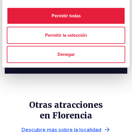
Rifugio Digitale
Permitir todas
Sigue en las redes sociales
Permitir la selección
Denegar
Otras atracciones
en Florencia
arrow_forward
Descubre más sobre la localidad