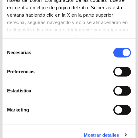
https://www.rifugiodigitale.it/
open_in_new
encuentra en el pie de página del sitio. Si cierras esta
ventana haciendo clic en la X en la parte superior
derecha, seguirás navegando y sólo se almacenarán en
tu dispositivo las cookies estrictamente necesarias para
Organiza
el funcionamiento de este sitio. Para todos los otros tipos
de cookies necesitamos tu consentimiento.
hotel
Selección
chevron_right
Dónde dormir (en inglés)
Necesarias
de
holiday_village
consentimiento
chevron_right
Paquetes y estancias
Preferencias
celebration
chevron_right
Experiencias
local_library
Estadística
chevron_right
Guías y mapas
Marketing
Mostrar detalles