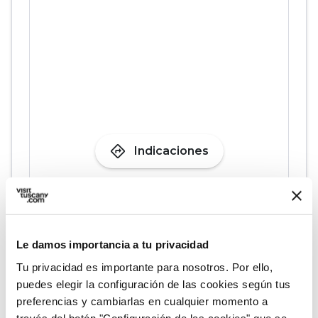
directions
Indicaciones
Informaciones
home
Dónde
Le damos importancia a tu privacidad
Via della Fornace, 41, 50125 Firenze FI
Tu privacidad es importante para nosotros. Por ello,
Via della Fornace, 41, 50125 Firenze FI,
puedes elegir la configuración de las cookies según tus
Italia
preferencias y cambiarlas en cualquier momento a
language
Pagina web
través del botón "Configuración de las cookies" que se