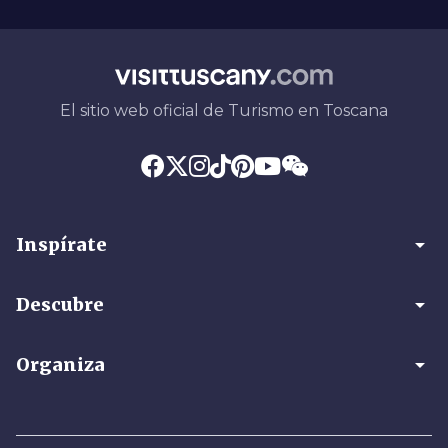
El sitio web oficial de Turismo en Toscana
arrow_drop_down
Inspírate
arrow_drop_down
Descubre
arrow_drop_down
Organiza