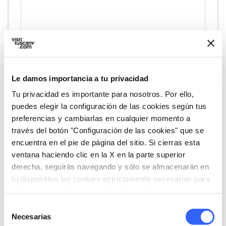
Le damos importancia a tu privacidad
directions
Indicaciones
Tu privacidad es importante para nosotros. Por ello,
puedes elegir la configuración de las cookies según tus
preferencias y cambiarlas en cualquier momento a
través del botón "Configuración de las cookies" que se
Informaciones
encuentra en el pie de página del sitio. Si cierras esta
home
Dónde
ventana haciendo clic en la X en la parte superior
Firenze
derecha, seguirás navegando y sólo se almacenarán en
Piazzale Michelangelo, 50125 Firenze,
tu dispositivo las cookies estrictamente necesarias para
Italy
el funcionamiento de este sitio. Para todos los otros tipos
de cookies necesitamos tu consentimiento.
Selección
Necesarias
de