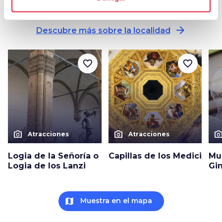
en Florencia
arrow_forward
Descubre más sobre la localidad
favorite_border
favorite_border
photo_camera
photo_camera
photo_cam
Atracciones
Atracciones
Logia de la Señoría o
Capillas de los Medici
Mu
Logia de los Lanzi
Gin
map
Muestra en el mapa