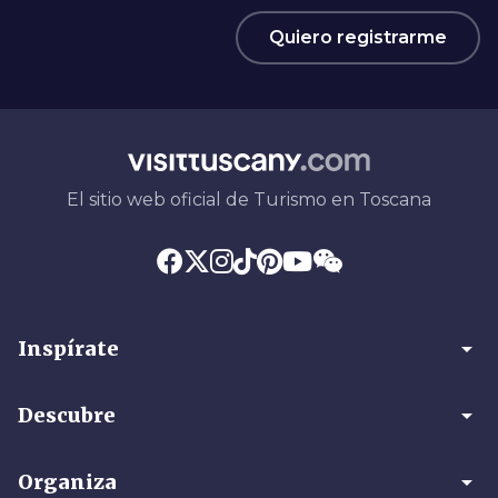
Quiero registrarme
El sitio web oficial de Turismo en Toscana
arrow_drop_down
Inspírate
arrow_drop_down
Descubre
arrow_drop_down
Organiza