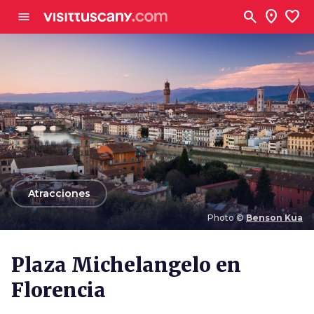
Ve al contenido principal
search
location_on
favorite
menu
arrow_back
Atracciones
Photo ©
Benson Kua
Photo ©
Benson Kua
Plaza Michelangelo en
Florencia