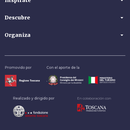
arrow_drop_down
Inspírate
arrow_drop_down
Descubre
arrow_drop_down
Organiza
Promovido por
Con el aporte de la
.
Realizado y dirigido por
En colaboración con