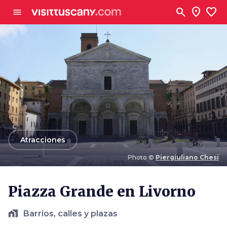
Ve al contenido principal
search
location_on
favorite
menu
arrow_back
Atracciones
Photo ©
Piergiuliano Chesi
Photo ©
Piergiuliano Chesi
Piazza Grande en Livorno
home_work
Barrios, calles y plazas