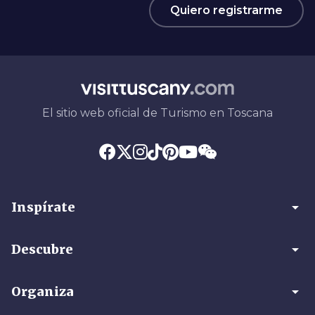
Quiero registrarme
El sitio web oficial de Turismo en Toscana
arrow_drop_down
Inspírate
arrow_drop_down
Descubre
arrow_drop_down
Organiza