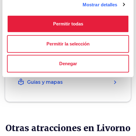
Mostrar detalles
Organiza
Permitir todas
hotel
chevron_right
Dónde dormir (en inglés)
Permitir la selección
holiday_village
chevron_right
Paquetes y estancias
Denegar
celebration
chevron_right
Experiencias
local_library
chevron_right
Guías y mapas
Otras atracciones en Livorno