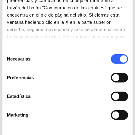
preferencias y cambiarlas en cualquier momento a
través del botón "Configuración de las cookies" que se
encuentra en el pie de página del sitio. Si cierras esta
ventana haciendo clic en la X en la parte superior
derecha, seguirás navegando y sólo se almacenarán en
tu dispositivo las cookies estrictamente necesarias para
el funcionamiento de este sitio. Para todos los otros tipos
de cookies necesitamos tu consentimiento.
Selección
directions
Indicaciones
Necesarias
de
consentimiento
Preferencias
Informaciones
home
Dónde
Estadística
Mercato delle Vettovaglie
Via Buontalenti, 57123 Livorno LI, Italia
Marketing
language
Pagina web
https://www.mercatodellevettovaglie.it/
open_in_new