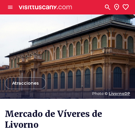
Ve al contenido principal
search
location_on
favorite
menu
arrow_back
Atracciones
Photo ©
LivornoDP
Photo ©
LivornoDP
Mercado de Víveres de
Livorno