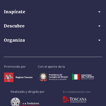
arrow_drop_down
Inspírate
arrow_drop_down
Descubre
arrow_drop_down
Organiza
Promovido por
Con el aporte de la
.
Realizado y dirigido por
En colaboración con