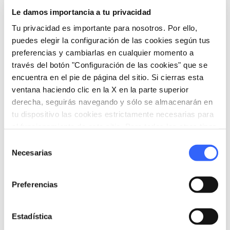
caracterizado la vida de las comunidades de
Le damos importancia a tu privacidad
montaña a lo largo de los siglos.
Tu privacidad es importante para nosotros. Por ello,
puedes elegir la configuración de las cookies según tus
preferencias y cambiarlas en cualquier momento a
través del botón "Configuración de las cookies" que se
encuentra en el pie de página del sitio. Si cierras esta
ventana haciendo clic en la X en la parte superior
derecha, seguirás navegando y sólo se almacenarán en
tu dispositivo las cookies estrictamente necesarias para
el funcionamiento de este sitio. Para todos los otros tipos
de cookies necesitamos tu consentimiento.
Selección
Necesarias
de
consentimiento
Preferencias
directions
Indicaciones
Estadística