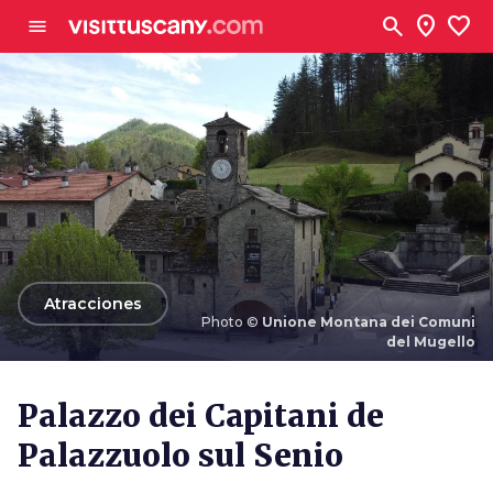
Ve al contenido principal
search
location_on
favorite
menu
arrow_back
Atracciones
Photo ©
Unione Montana dei Comuni
del Mugello
Photo ©
Unione Montana dei Comuni del Mugello
Palazzo dei Capitani de
Palazzuolo sul Senio