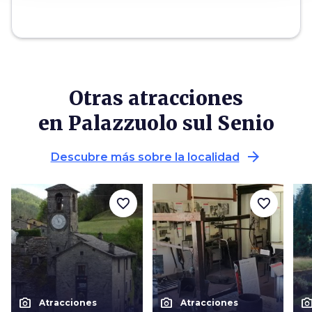
Otras atracciones
en Palazzuolo sul Senio
arrow_forward
Descubre más sobre la localidad
favorite_border
favorite_border
photo_camera
photo_camera
photo_cam
Atracciones
Atracciones