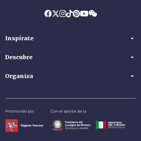
arrow_drop_down
Inspírate
arrow_drop_down
Descubre
arrow_drop_down
Organiza
Promovido por
Con el aporte de la
.