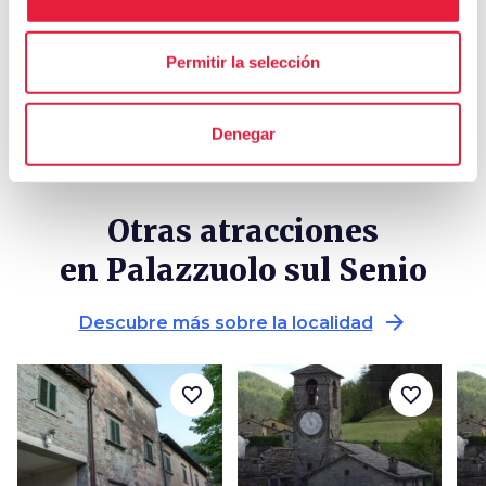
celebration
chevron_right
Experiencias
local_library
Permitir la selección
chevron_right
Guías y mapas
Denegar
Otras atracciones
en Palazzuolo sul Senio
arrow_forward
Descubre más sobre la localidad
favorite_border
favorite_border