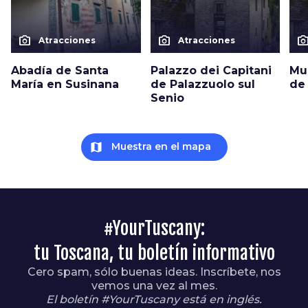
photo_camera
photo_camera
photo_cam
Atracciones
Atracciones
Abadía de Santa
Palazzo dei Capitani
Mu
María en Susinana
de Palazzuolo sul
de
Senio
map
Muestra en el mapa
#YourTuscany:
tu Toscana, tu boletín informativo
Cero spam, sólo buenas ideas. Inscríbete, nos
vemos una vez al mes.
El boletín #YourTuscany está en inglés.