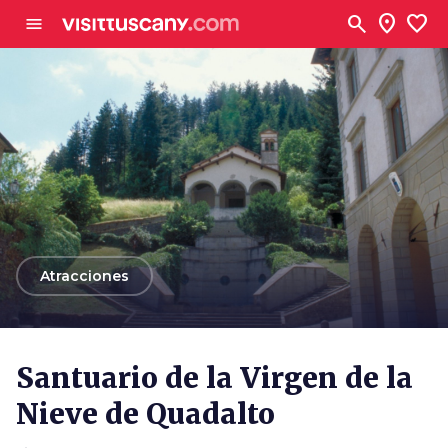
Ve al contenido principal
search
location_on
favorite
menu
arrow_back
Atracciones
Santuario de la Virgen de la
Nieve de Quadalto