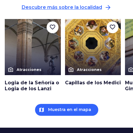
arrow_forward
Descubre más sobre la localidad
favorite_border
favorite_border
photo_camera
photo_camera
photo_cam
Atracciones
Atracciones
Logia de la Señoría o
Capillas de los Medici
Mu
Logia de los Lanzi
Gin
map
Muestra en el mapa