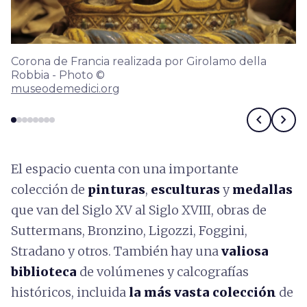
Corona de Francia realizada por Girolamo della
Robbia - Photo ©
museodemedici.org
chevron_left
chevron_right
El espacio cuenta con una importante
colección de
pinturas
,
esculturas
y
medallas
que van del Siglo XV al Siglo XVIII, obras de
Suttermans, Bronzino, Ligozzi, Foggini,
Stradano y otros. También hay una
valiosa
biblioteca
de volúmenes y calcografías
históricos, incluida
la más vasta colección
de