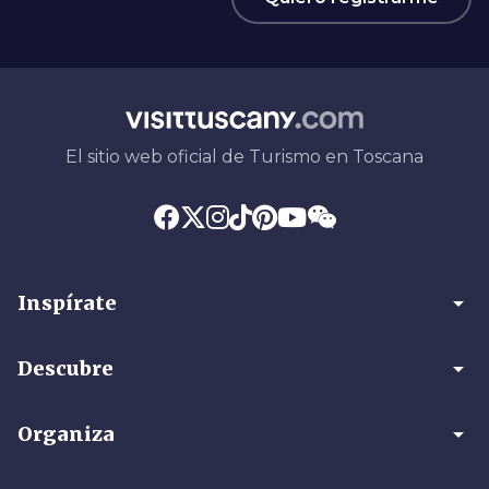
El sitio web oficial de Turismo en Toscana
arrow_drop_down
Inspírate
arrow_drop_down
Descubre
arrow_drop_down
Organiza