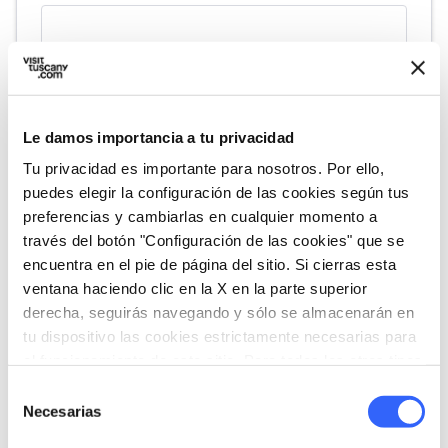
Le damos importancia a tu privacidad
Tu privacidad es importante para nosotros. Por ello,
puedes elegir la configuración de las cookies según tus
preferencias y cambiarlas en cualquier momento a
través del botón "Configuración de las cookies" que se
directions
Indicaciones
encuentra en el pie de página del sitio. Si cierras esta
ventana haciendo clic en la X en la parte superior
derecha, seguirás navegando y sólo se almacenarán en
Informaciones
tu dispositivo las cookies estrictamente necesarias para
el funcionamiento de este sitio. Para todos los otros tipos
home
Dónde
de cookies necesitamos tu consentimiento.
Selección
Museo de' Medici
Necesarias
Via del Castellaccio, 50122 Firenze FI,
de
Italia
consentimiento