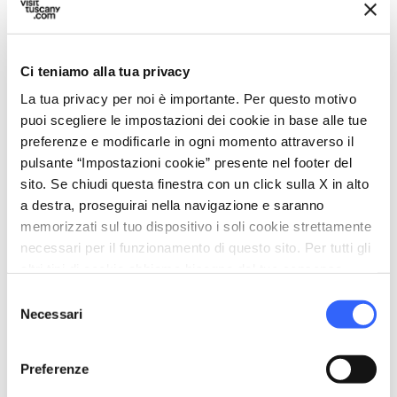
Ci teniamo alla tua privacy
La tua privacy per noi è importante. Per questo motivo
puoi scegliere le impostazioni dei cookie in base alle tue
preferenze e modificarle in ogni momento attraverso il
directions
Indicazioni
pulsante “Impostazioni cookie” presente nel footer del
sito. Se chiudi questa finestra con un click sulla X in alto
a destra, proseguirai nella navigazione e saranno
Informazioni
memorizzati sul tuo dispositivo i soli cookie strettamente
necessari per il funzionamento di questo sito. Per tutti gli
home
Dove
altri tipi di cookie abbiamo bisogno del tuo consenso.
Museo de' Medici
Selezione
Via del Castellaccio, 50122 Firenze FI,
Necessari
Italia
del
consenso
language
Sito web
Preferenze
https://www.museodemedici.org/
open_in_new