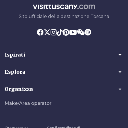
Sito ufficiale della destinazione Toscana
arrow_drop_down
Ispirati
arrow_drop_down
Esplora
arrow_drop_down
Organizza
Make/Area operatori
Promosso da
Con il contributo di