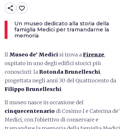
share
favorite_border
Un museo dedicato alla storia della
famiglia Medici per tramandarne la
memoria
Il
Museo de’ Medici
si trova a
Firenze
,
ospitato in uno degli edifici storici più
conosciuti: la
Rotonda Brunelleschi
,
progettata negli anni 30 del Quattrocento da
Filippo Brunelleschi
.
Il museo nasce in occasione del
cinquecentenario
di Cosimo I e Caterina de'
Medici, con l'obiettivo di conservare e
tramandare la memoria della famiglia Medici.