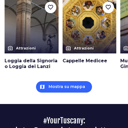
favorite_border
favorite_border
photo_camera
photo_camera
photo_cam
Attrazioni
Attrazioni
Loggia della Signoria
Cappelle Medicee
Mu
o Loggia dei Lanzi
Gin
map
Mostra su mappa
#YourTuscany: