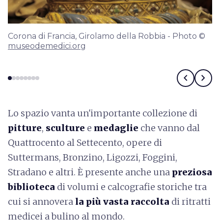
Corona di Francia, Girolamo della Robbia - Photo ©
museodemedici.org
chevron_left
chevron_right
Lo spazio vanta un'importante collezione di
pitture
,
sculture
e
medaglie
che vanno dal
Quattrocento al Settecento, opere di
Suttermans, Bronzino, Ligozzi, Foggini,
Stradano e altri. È presente anche una
preziosa
biblioteca
di volumi e calcografie storiche tra
cui si annovera
la più vasta raccolta
di ritratti
medicei a bulino al mondo.