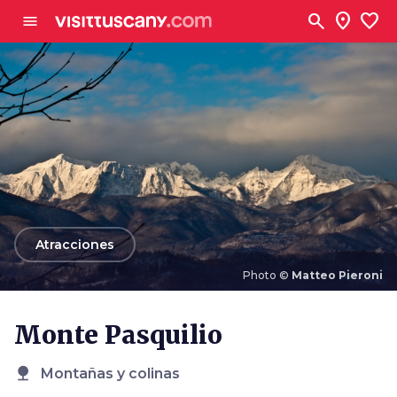
Ve al contenido principal
search
location_on
favorite
menu
arrow_back
Atracciones
Photo ©
Matteo Pieroni
Photo ©
Matteo Pieroni
Monte Pasquilio
nature
Montañas y colinas