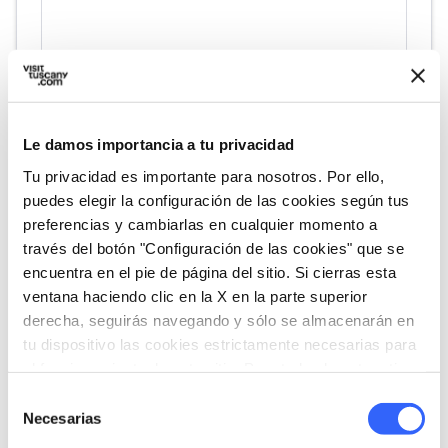
Le damos importancia a tu privacidad
Tu privacidad es importante para nosotros. Por ello,
puedes elegir la configuración de las cookies según tus
directions
Indicaciones
preferencias y cambiarlas en cualquier momento a
través del botón "Configuración de las cookies" que se
encuentra en el pie de página del sitio. Si cierras esta
Informaciones
ventana haciendo clic en la X en la parte superior
derecha, seguirás navegando y sólo se almacenarán en
home
Dónde
tu dispositivo las cookies estrictamente necesarias para
Monte Pasquilio
el funcionamiento de este sitio. Para todos los otros tipos
via della Resistenza ang. via Pea,54038
de cookies necesitamos tu consentimiento.
Selección
Montignoso MS, 54038 Montignoso MS,
Necesarias
de
Italia
consentimiento