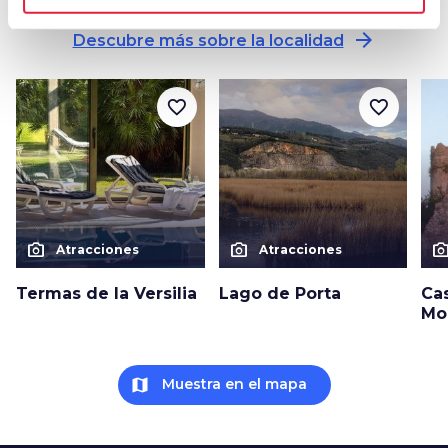
arrow_forward
Descubre más sobre la localidad
favorite_border
favorite_border
photo_camera
photo_camera
photo_cam
Atracciones
Atracciones
Termas de la Versilia
Lago de Porta
Cas
Mo
map
Muestra en el mapa