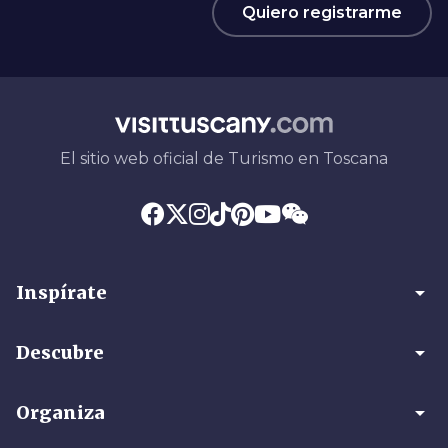
Quiero registrarme
El sitio web oficial de Turismo en Toscana
arrow_drop_down
Inspírate
arrow_drop_down
Descubre
arrow_drop_down
Organiza