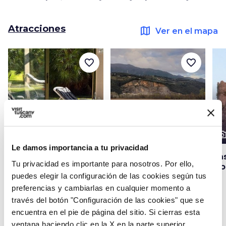
Atracciones
map
Ver en el mapa
favorite_border
favorite_border
photo_camera
photo_camera
photo_cam
Atracciones
Atracciones
Le damos importancia a tu privacidad
Termas de la Versilia
Lago de Porta
Cas
Tu privacidad es importante para nosotros. Por ello,
Mo
puedes elegir la configuración de las cookies según tus
preferencias y cambiarlas en cualquier momento a
través del botón "Configuración de las cookies" que se
Ideas
map
Ver en el mapa
encuentra en el pie de página del sitio. Si cierras esta
ventana haciendo clic en la X en la parte superior