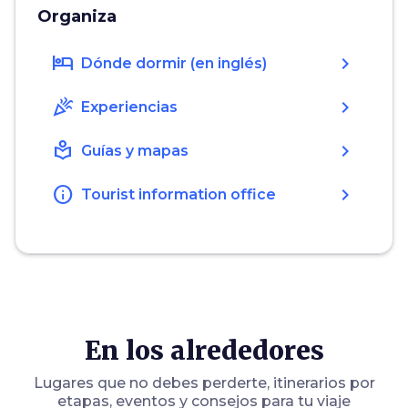
Organiza
hotel
chevron_right
Dónde dormir (en inglés)
celebration
chevron_right
Experiencias
local_library
chevron_right
Guías y mapas
info
chevron_right
Tourist information office
En los alrededores
Lugares que no debes perderte, itinerarios por
etapas, eventos y consejos para tu viaje