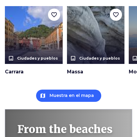
favorite_border
favorite_border
photo_size_select_actual
photo_size_select_actual
photo_size_select_a
Ciudades y pueblos
Ciudades y pueblos
Carrara
Massa
Mo
map
Muestra en el mapa
From the beaches