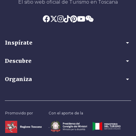
El sitio web oficial de Turismo en Toscana
arrow_drop_down
Inspírate
arrow_drop_down
Descubre
arrow_drop_down
Organiza
Promovido por
Con el aporte de la
.