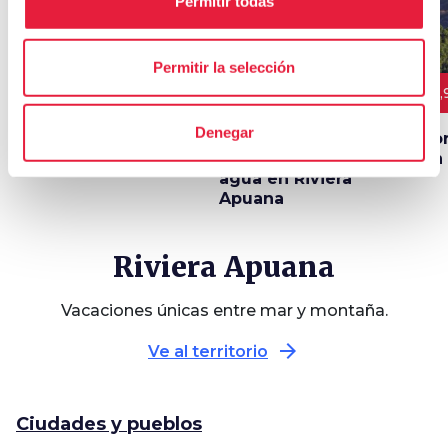
Permitir todas
Permitir la selección
11 km
4 km
3,
Denegar
Lago de Porta, un
Entre colinas,
Por
oasis de naturaleza
castillos y cursos de
en 
agua en Riviera
Apuana
Riviera Apuana
Vacaciones únicas entre mar y montaña.
arrow_forward
Ve al territorio
Ciudades y pueblos