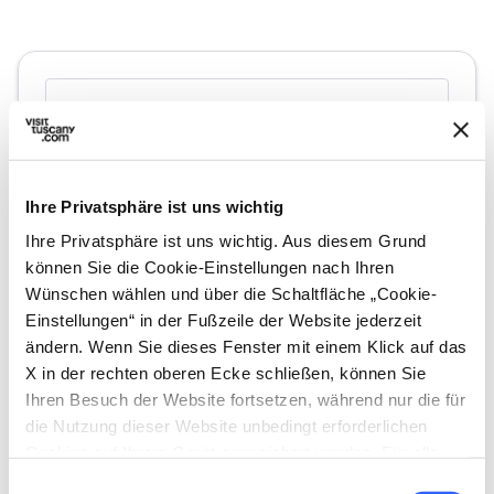
Ihre Privatsphäre ist uns wichtig
Ihre Privatsphäre ist uns wichtig. Aus diesem Grund
können Sie die Cookie-Einstellungen nach Ihren
Wünschen wählen und über die Schaltfläche „Cookie-
Einstellungen“ in der Fußzeile der Website jederzeit
directions
Wegbeschreibung
ändern. Wenn Sie dieses Fenster mit einem Klick auf das
X in der rechten oberen Ecke schließen, können Sie
Ihren Besuch der Website fortsetzen, während nur die für
die Nutzung dieser Website unbedingt erforderlichen
Hinweise
Cookies auf Ihrem Gerät gespeichert werden. Für alle
home
Wo
anderen Arten von Cookies benötigen wir Ihre
Einwilligungsauswahl