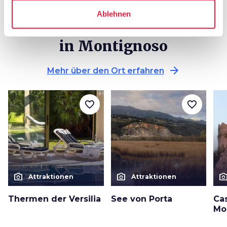
Ablehnen
Sonstige Attraktionen
in Montignoso
arrow_forward
Mehr über den Ort erfahren
favorite_border
favorite_border
photo_camera
photo_camera
photo_cam
Attraktionen
Attraktionen
Thermen der Versilia
See von Porta
Cas
Mo