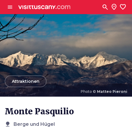
Zum Hauptinhalt
search
location_on
favorite
menu
arrow_back
Attraktionen
Photo ©
Matteo Pieroni
Photo ©
Matteo Pieroni
Monte Pasquilio
nature
Berge und Hügel