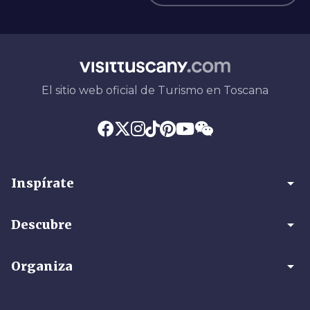
El sitio web oficial de Turismo en Toscana
arrow_drop_down
Inspírate
arrow_drop_down
Descubre
arrow_drop_down
Organiza