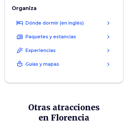
Organiza
hotel
chevron_right
Dónde dormir (en inglés)
holiday_village
chevron_right
Paquetes y estancias
celebration
chevron_right
Experiencias
local_library
chevron_right
Guías y mapas
Otras atracciones
en Florencia