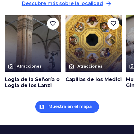
arrow_forward
Descubre más sobre la localidad
favorite_border
favorite_border
photo_camera
photo_camera
photo_cam
Atracciones
Atracciones
Logia de la Señoría o
Capillas de los Medici
Mu
Logia de los Lanzi
Gin
map
Muestra en el mapa