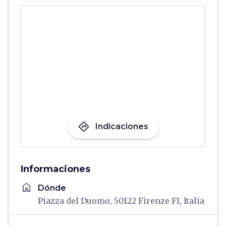
directions
Indicaciones
Informaciones
home
Dónde
Piazza del Duomo, 50122 Firenze FI, Italia