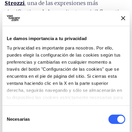
Strozzi
, una de las expresiones más
significativas de la arquitectura civil florentina
de la época barroca, con interiores ricos en
frescos y preciadas decoraciones. Desde 1988,
es la sede de la Presidencia del Consejo de la
Le damos importancia a tu privacidad
Región de Toscana.
Tu privacidad es importante para nosotros. Por ello,
puedes elegir la configuración de las cookies según tus
En el lado sur de la Catedral se encuentran los
preferencias y cambiarlas en cualquier momento a
Palacios de los Canónicos
, un complejo de
través del botón "Configuración de las cookies" que se
encuentra en el pie de página del sitio. Si cierras esta
tres edificios del Siglo XIX erigidos tras el
ventana haciendo clic en la X en la parte superior
traslado de antiguos edificios, demolidos para
derecha, seguirás navegando y sólo se almacenarán en
ampliar la plaza. La fachada del edificio central
tu dispositivo las cookies estrictamente necesarias para
es fácilmente reconocible por los dos nichos
el funcionamiento de este sitio. Para todos los otros tipos
de cookies necesitamos tu consentimiento.
que contienen las
estatuas que representan
Selección
Necesarias
de
a los arquitectos de la Catedral
-Arnolfo di
consentimiento
Cambio y Filippo Brunelleschi-, ambos obra de