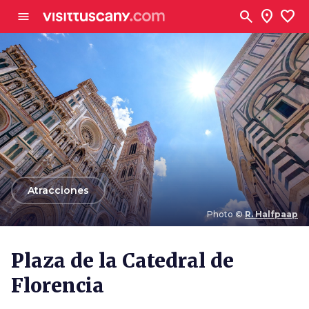
Ve al contenido principal
search
location_on
favorite
menu
arrow_back
Atracciones
Photo ©
R. Halfpaap
Photo ©
R. Halfpaap
Plaza de la Catedral de
Florencia