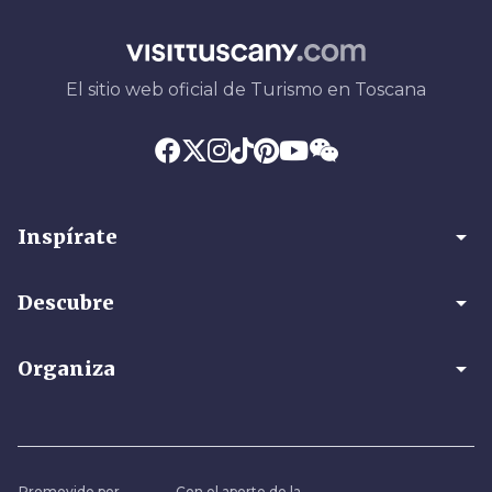
El sitio web oficial de Turismo en Toscana
arrow_drop_down
Inspírate
arrow_drop_down
Descubre
arrow_drop_down
Organiza
Promovido por
Con el aporte de la