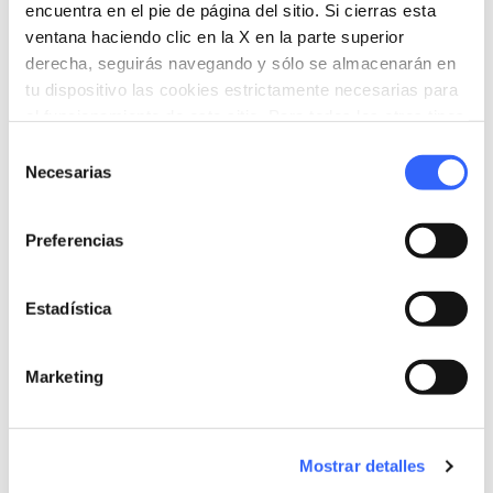
encuentra en el pie de página del sitio. Si cierras esta
ventana haciendo clic en la X en la parte superior
derecha, seguirás navegando y sólo se almacenarán en
tu dispositivo las cookies estrictamente necesarias para
el funcionamiento de este sitio. Para todos los otros tipos
de cookies necesitamos tu consentimiento.
Selección
Necesarias
de
directions
Indicaciones
consentimiento
Preferencias
Informaciones
Estadística
home
Dónde
Palazzo Pitti
Marketing
Piazza de' Pitti, 1, 50125 Firenze FI, Italia
language
Pagina web
https://www.uffizi.it/palazzo-pitti/tesoro
Mostrar detalles
-dei-granduchi
open_in_new