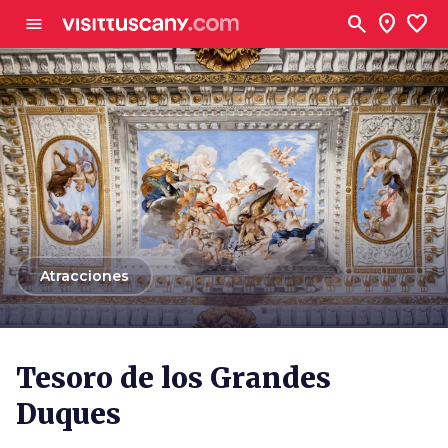
Ve al contenido principal
search
location_on
favorite
menu
arrow_back
Atracciones
Tesoro de los Grandes
Duques