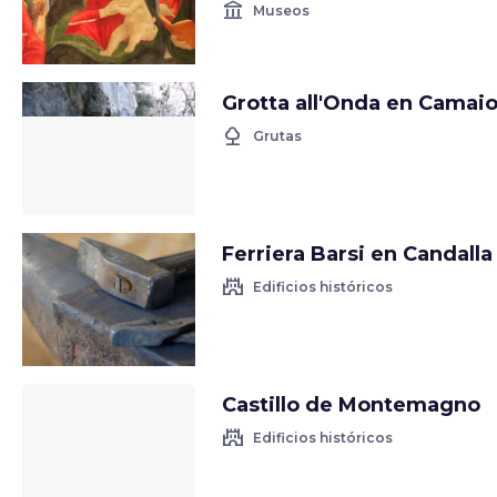
account_balance
Museos
Grotta all'Onda en Camai
nature
Grutas
Ferriera Barsi en Candalla
castle
Edificios históricos
Castillo de Montemagno
castle
Edificios históricos