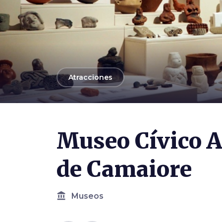
arrow_back
Atracciones
Museo Cívico A
de Camaiore
account_balance
Museos