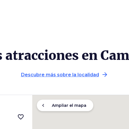
s atracciones en Cam
arrow_forward
Descubre más sobre la localidad
chevron_left
Ampliar el mapa
favorite_border