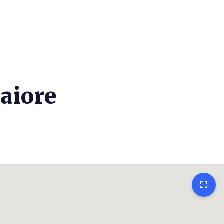
aiore
fullscreen