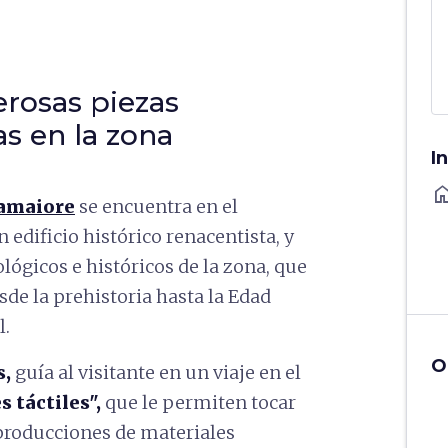
rosas piezas
as en la zona
I
ho
amaiore
se encuentra en el
un edificio histórico renacentista, y
ógicos e históricos de la zona, que
de la prehistoria hasta la Edad
l.
O
s,
guía al visitante en un viaje en el
 táctiles",
que le permiten tocar
roducciones de materiales