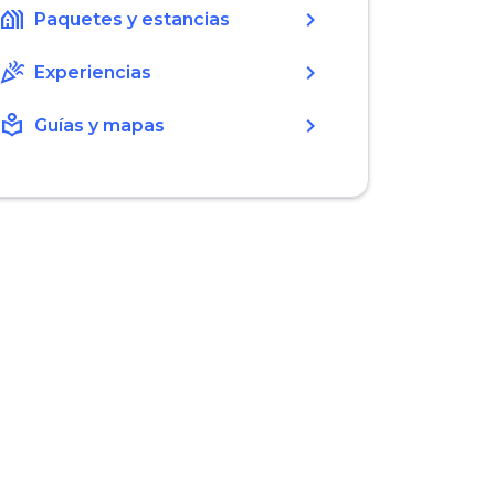
holiday_village
chevron_right
Paquetes y estancias
celebration
chevron_right
Experiencias
local_library
chevron_right
Guías y mapas