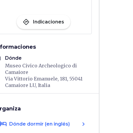
directions
Indicaciones
nformaciones
me
Dónde
Museo Civico Archeologico di
Camaiore
Via Vittorio Emanuele, 181, 55041
Camaiore LU, Italia
rganiza
hotel
chevron_right
Dónde dormir (en inglés)