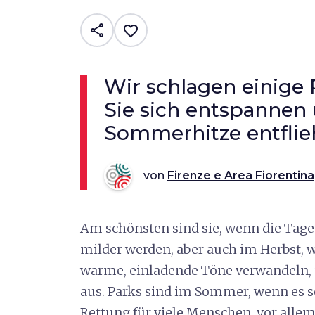
share
favorite_border
Wir schlagen einige 
Sie sich entspannen
Sommerhitze entfli
von
Firenze e Area Fiorentina
Am schönsten sind sie, wenn die Tag
milder werden, aber auch im Herbst, w
warme, einladende Töne verwandeln, 
aus. Parks sind im Sommer, wenn es se
Rettung für viele Menschen, vor allem 