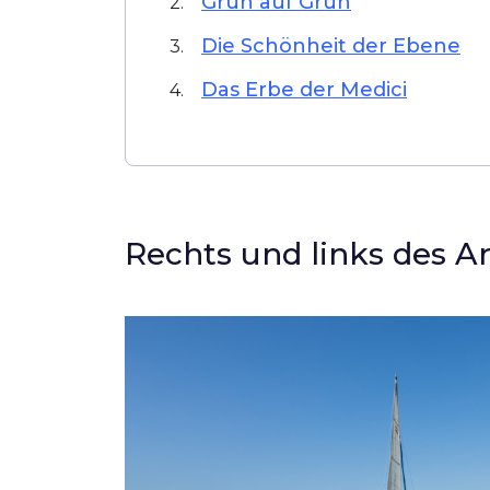
Grün auf Grün
2.
Die Schönheit der Ebene
3.
Das Erbe der Medici
4.
Rechts und links des A