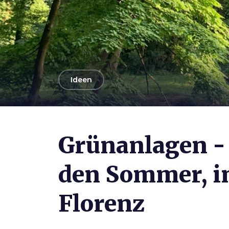
arrow_back
Ideen
Photo ©
Comune di Calenzano
Grünanlagen -
den Sommer, i
Florenz