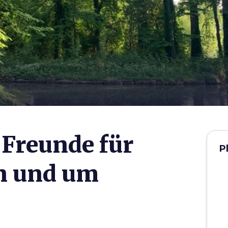
 Freunde für
P
n und um