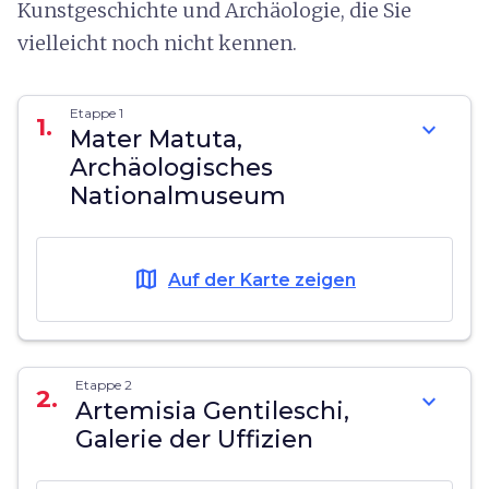
Kunstgeschichte und Archäologie, die Sie
vielleicht noch nicht kennen.
Etappe 1
1.
expand_more
Mater Matuta,
Archäologisches
Nationalmuseum
map
Auf der Karte zeigen
Etappe 2
2.
expand_more
Artemisia Gentileschi,
Galerie der Uffizien