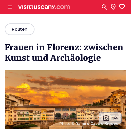
Zum Hauptinhalt
search
location_on
favorite
menu
arrow_back
Routen
Frauen in Florenz: zwischen
Kunst und Archäologie
photo_camera
1/4
Photo ©
Ramiro Castro Xiques