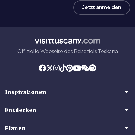
Jetzt anmelden
Offizielle Webseite des Reiseziels Toskana
arrow_drop_down
Inspirationen
arrow_drop_down
Entdecken
arrow_drop_down
Planen