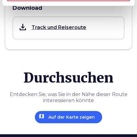
Download
save_alt
Track und Reiseroute
Durchsuchen
Entdecken Sie, was Sie in der Nähe dieser Route
interessieren könnte
map
Auf der Karte zeigen