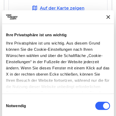
map
Auf der Karte zeigen
Etappe 3
Ihre Privatsphäre ist uns wichtig
3.
expand_more
Plautilla Nelli, Museum
Ihre Privatsphäre ist uns wichtig. Aus diesem Grund
Santa Maria Novella
können Sie die Cookie-Einstellungen nach Ihren
Wünschen wählen und über die Schaltfläche „Cookie-
Einstellungen“ in der Fußzeile der Website jederzeit
map
Auf der Karte zeigen
ändern. Wenn Sie dieses Fenster mit einem Klick auf das
X in der rechten oberen Ecke schließen, können Sie
Ihren Besuch der Website fortsetzen, während nur die für
die Nutzung dieser Website unbedingt erforderlichen
Cookies auf Ihrem Gerät gespeichert werden. Für alle
anderen Arten von Cookies benötigen wir Ihre
Einwilligungsauswahl
Zustimmung.
Notwendig