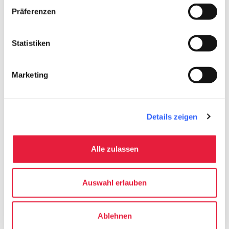
Präferenzen
Statistiken
Marketing
fullscreen
Auf der Karte erkunden
Details zeigen
Hinweise
directions
Verkehrsmittel und Länge
Alle zulassen
Zu Fuß, 2,6 km
info
Mehr Informationen
Auswahl erlauben
Ablehnen