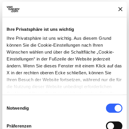
Etappe 4
4.
expand_more
Uffizien-Galerie
Ihre Privatsphäre ist uns wichtig
map
Auf der Karte zeigen
Ihre Privatsphäre ist uns wichtig. Aus diesem Grund
können Sie die Cookie-Einstellungen nach Ihren
Wünschen wählen und über die Schaltfläche „Cookie-
Einstellungen“ in der Fußzeile der Website jederzeit
Etappe 5
ändern. Wenn Sie dieses Fenster mit einem Klick auf das
5.
expand_more
Palazzo Pitti e Giardino di
X in der rechten oberen Ecke schließen, können Sie
Boboli
Ihren Besuch der Website fortsetzen, während nur die für
die Nutzung dieser Website unbedingt erforderlichen
Cookies auf Ihrem Gerät gespeichert werden. Für alle
map
anderen Arten von Cookies benötigen wir Ihre
Auf der Karte zeigen
Einwilligungsauswahl
Zustimmung.
Notwendig
Präferenzen