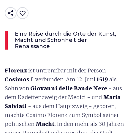
share
favorite_border
Eine Reise durch die Orte der Kunst,
Macht und Schönheit der
Renaissance
Florenz
ist untrennbar mit der Person
Cosimos I
. verbunden: Am 12. Juni
1519
als
Sohn von
Giovanni delle Bande Nere
- aus
dem Kadettenzweig der Medici - und
Maria
Salviati
- aus dem Hauptzweig - geboren,
machte Cosimo Florenz zum Symbol seiner
politischen
Macht
. In den mehr als 30 Jahren
seiner Herrschaft gelang es ihm, die Stadt