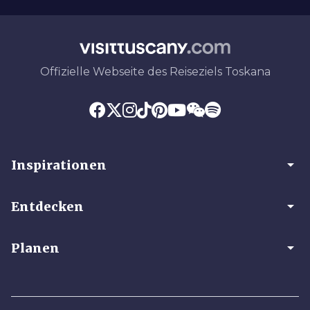
Offizielle Webseite des Reiseziels Toskana
arrow_drop_down
Inspirationen
arrow_drop_down
Entdecken
arrow_drop_down
Planen