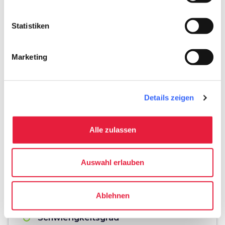
Statistiken
Marketing
Details zeigen
fullscreen
Auf der Karte erkunden
Alle zulassen
Auswahl erlauben
Hinweise
directions
Verkehrsmittel und Länge
Ablehnen
Zu Fuß, 1.5 Km
Schwierigkeitsgrad