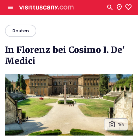
Zum Hauptinhalt
search
location_on
favorite
menu
arrow_back
Routen
In Florenz bei Cosimo I. De'
Medici
photo_camera
1/4