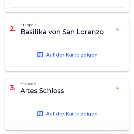
Etappe 2
2.
expand_more
Basilika von San Lorenzo
map
Auf der Karte zeigen
Etappe 3
3.
expand_more
Altes Schloss
map
Auf der Karte zeigen