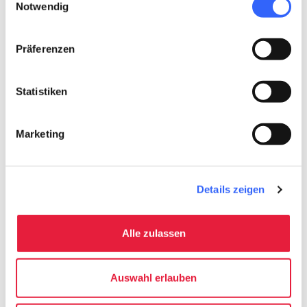
Zustimmung.
Notwendig
Biwak Matale
Präferenzen
Statistiken
Marketing
Details zeigen
Alle zulassen
Biwak Matale - Credit:
Lunigiana World
Auswahl erlauben
Ausgangsort: Vico Monterole, Gemeinde