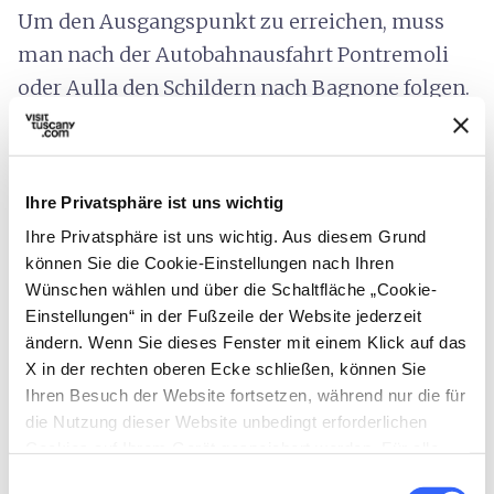
Um den Ausgangspunkt zu erreichen, muss
man nach der Autobahnausfahrt Pontremoli
oder Aulla den Schildern nach Bagnone folgen.
Nach der Ortsdurchfahrt geht es weiter
Richtung Iera. Kurz nach dem Dorf Iera, an der
Brücke über den Wildbach Bagnone, stößt man
Ihre Privatsphäre ist uns wichtig
auf die Wegweiser des
CAI-Wanderweges
Ihre Privatsphäre ist uns wichtig. Aus diesem Grund
116
.
können Sie die Cookie-Einstellungen nach Ihren
Wünschen wählen und über die Schaltfläche „Cookie-
Die Route führt abwechselnd
auf Wegen und
Einstellungen“ in der Fußzeile der Website jederzeit
Schotterstraße sowie durch wunderschöne
ändern. Wenn Sie dieses Fenster mit einem Klick auf das
Buchenwälder mit offensichtlichen
X in der rechten oberen Ecke schließen, können Sie
Ihren Besuch der Website fortsetzen, während nur die für
Meilerplätzen
. Vorbei am Biwak Garbia geht
die Nutzung dieser Website unbedingt erforderlichen
es weiter zum Biwak Tornini, wo es Wasser,
Cookies auf Ihrem Gerät gespeichert werden. Für alle
einen Grill und einen Ofen gibt.
anderen Arten von Cookies benötigen wir Ihre
Einwilligungsauswahl