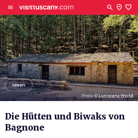
Zum Hauptinhalt
search
location_on
favorite
menu
arrow_back
Ideen
Photo ©
Lunigiana World
Photo ©
Lunigiana World
Die Hütten und Biwaks von
Bagnone