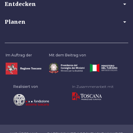
arrow_drop_down
Entdecken
arrow_drop_down
Planen
Im Auftrag der
Mit dem Beitrag von
Realisiert von
In Zusammenarbeit mit