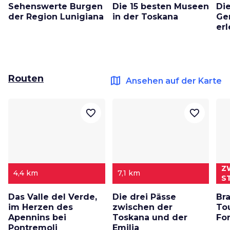
Sehenswerte Burgen
Die 15 besten Museen
Di
der Region Lunigiana
in der Toskana
Ge
er
Routen
map
Ansehen auf der Karte
favorite_border
favorite_border
Z
4,4 km
7,1 km
S
Das Valle del Verde,
Die drei Pässe
Bra
im Herzen des
zwischen der
To
Apennins bei
Toskana und der
For
Pontremoli
Emilia