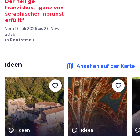
Der heilige
Franziskus, „ganz von
seraphischer Inbrunst
erfüllt“
Vom 19 Juli 2026 bis 29. Nov.
2026
in Pontremoli
Ideen
map
Ansehen auf der Karte
favorite_border
favorite_border
color_lens
color_lens
color_le
Ideen
Ideen