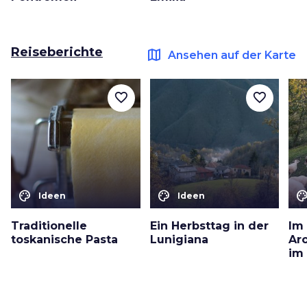
Reiseberichte
map
Ansehen auf der Karte
favorite_border
favorite_border
color_lens
color_lens
color_le
Ideen
Ideen
Traditionelle
Ein Herbsttag in der
Im
toskanische Pasta
Lunigiana
Ar
im 