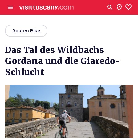
Zum Hauptinhalt
search
location_on
favorite
menu
arrow_back
Routen Bike
Das Tal des Wildbachs
Gordana und die Giaredo-
Schlucht