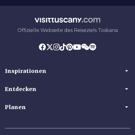
Offizielle Webseite des Reiseziels Toskana
arrow_drop_down
Inspirationen
arrow_drop_down
Entdecken
arrow_drop_down
Planen