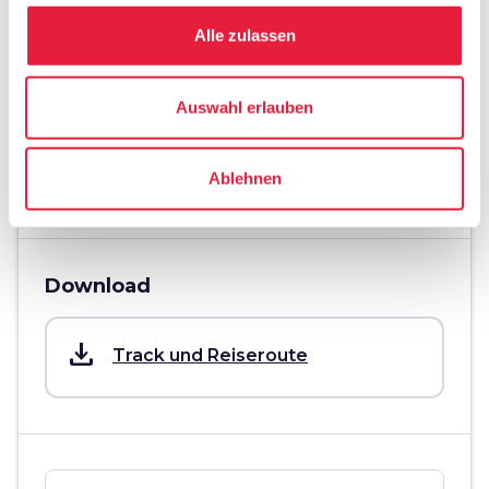
Mittelschwer
Alle zulassen
Technische Schwierigkeit
Mittelschwer
Auswahl erlauben
info
Mehr Informationen
Ablehnen
Download
save_alt
Track und Reiseroute