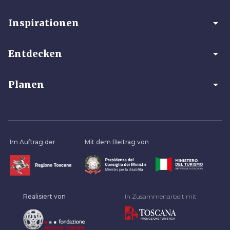
arrow_drop_down
Inspirationen
arrow_drop_down
Entdecken
arrow_drop_down
Planen
Im Auftrag der
Mit dem Beitrag von
Realisiert von
In Zusammenarbeit mit