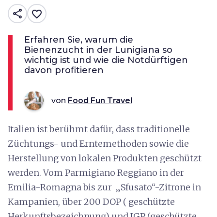
share
favorite_border
Erfahren Sie, warum die
Bienenzucht in der Lunigiana so
wichtig ist und wie die Notdürftigen
davon profitieren
von
Food Fun Travel
Italien ist berühmt dafür, dass traditionelle
Züchtungs- und Erntemethoden sowie die
Herstellung von lokalen Produkten geschützt
werden. Vom Parmigiano Reggiano in der
Emilia-Romagna bis zur „Sfusato“-Zitrone in
Kampanien, über 200 DOP ( geschützte
Herkunftsbezeichnung) und IGP (geschützte