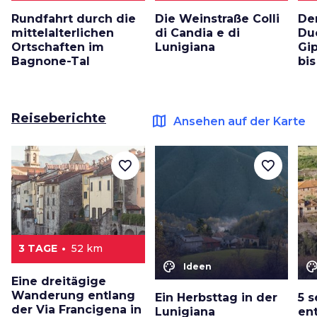
Rundfahrt durch die
Die Weinstraße Colli
De
mittelalterlichen
di Candia e di
Du
Ortschaften im
Lunigiana
Gi
Bagnone-Tal
bi
Reiseberichte
map
Ansehen auf der Karte
favorite_border
favorite_border
3 TAGE
52 km
color_lens
color_le
Ideen
Eine dreitägige
Wanderung entlang
Ein Herbsttag in der
5 
der Via Francigena in
Lunigiana
en