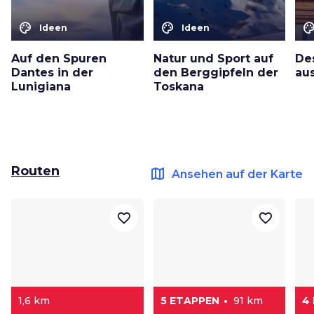
color_lens
color_lens
color_le
Ideen
Ideen
Auf den Spuren
Natur und Sport auf
Des
Dantes in der
den Berggipfeln der
au
Lunigiana
Toskana
Routen
map
Ansehen auf der Karte
favorite_border
favorite_border
1,6 km
5 ETAPPEN
91 km
4