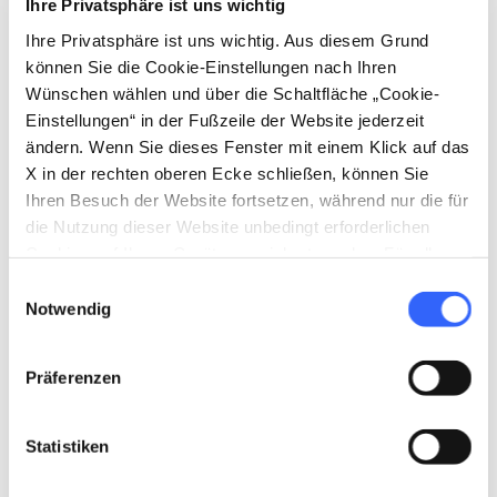
Ihre Privatsphäre ist uns wichtig
Ihre Privatsphäre ist uns wichtig. Aus diesem Grund
Wir alle essen und lieben Honig. Nachdem wir
können Sie die Cookie-Einstellungen nach Ihren
Wünschen wählen und über die Schaltfläche „Cookie-
aber erfahren haben, wie aufwendig es für die
Einstellungen“ in der Fußzeile der Website jederzeit
Bienen ist, diesen göttlichen Nektar zu
ändern. Wenn Sie dieses Fenster mit einem Klick auf das
erzeugen, sind wir voller Bewunderung für die
X in der rechten oberen Ecke schließen, können Sie
bescheidene Biene und möchten daher zu
Ihren Besuch der Website fortsetzen, während nur die für
die Nutzung dieser Website unbedingt erforderlichen
bewussten Verbrauchern werden und uns für
Cookies auf Ihrem Gerät gespeichert werden. Für alle
eine ethische Produktion engagieren. Um all
anderen Arten von Cookies benötigen wir Ihre
Einwilligungsauswahl
das geht es bei der Genossenschaft. Ihre
Zustimmung.
Notwendig
Herangehensweise und ihre nachhaltige
Landwirtschaft tragen zum Erfolg der
Präferenzen
Honigbiene bei.
Statistiken
Da die Produktion so gering ausfällt, wird der
Honig nur in Italien vertrieben. Daher müssen