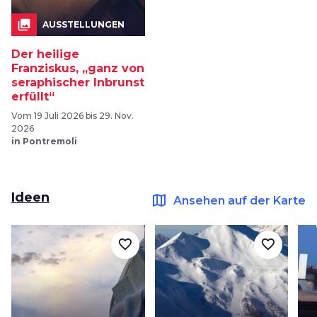
collections
AUSSTELLUNGEN
Der heilige
Franziskus, „ganz von
seraphischer Inbrunst
erfüllt“
Vom 19 Juli 2026 bis 29. Nov.
2026
in Pontremoli
Ideen
map
Ansehen auf der Karte
favorite_border
favorite_border