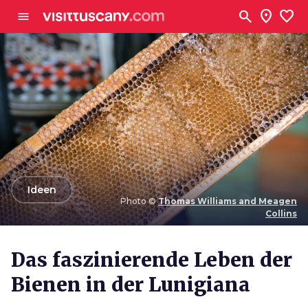
Zum Hauptinhalt
search
location_on
favorite
menu
arrow_back
Ideen
Photo ©
Thomas Williams and Meagen
Collins
Photo ©
Thomas Williams and Meagen Collins
Das faszinierende Leben der
Bienen in der Lunigiana