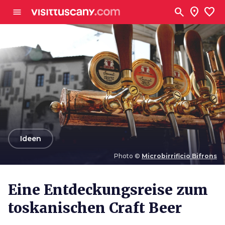
Zum Hauptinhalt
search
location_on
favorite
menu
arrow_back
Ideen
Photo ©
Microbirrificio Bifrons
Photo ©
Microbirrificio Bifrons
Eine Entdeckungsreise zum
toskanischen Craft Beer