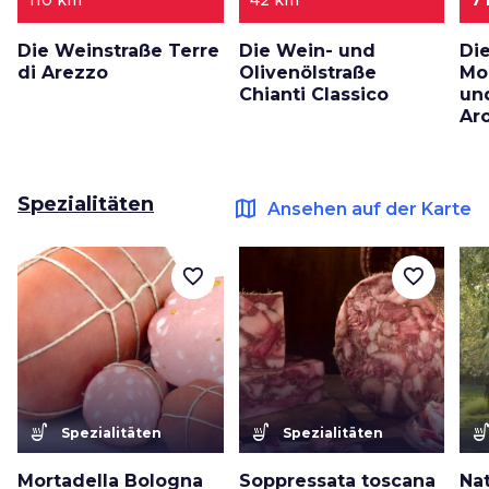
110 km
42 km
7
Die Weinstraße Terre
Die Wein- und
Di
di Arezzo
Olivenölstraße
Mo
Chianti Classico
un
Ar
Spezialitäten
map
Ansehen auf der Karte
favorite_border
favorite_border
soup_kitchen
soup_kitchen
soup_kitc
Spezialitäten
Spezialitäten
Mortadella Bologna
Soppressata toscana
Nat