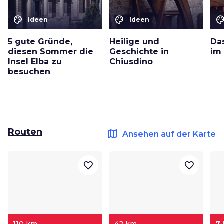
color_lens
color_lens
color_le
Ideen
Ideen
5 gute Gründe,
Heilige und
Da
diesen Sommer die
Geschichte in
im 
Insel Elba zu
Chiusdino
besuchen
Routen
map
Ansehen auf der Karte
favorite_border
favorite_border