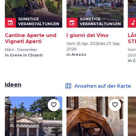
SONSTIGE
SONSTIGE
event
event
music_not
VERANSTALTUNGEN
VERANSTALTUNGEN
Cantine Aperte und
I giorni del Vino
LÄ
Vigneti Aperti
ST
Vom 25 Apr. 2026 bis 27. Sep.
2026
März - Dezember
Vom 
in Arezzo
in Greve in Chianti
202
in 
Ideen
map
Ansehen auf der Karte
favorite_border
favorite_border