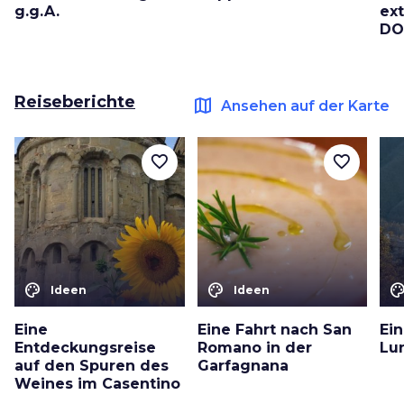
g.g.A.
ext
DO
Reiseberichte
map
Ansehen auf der Karte
favorite_border
favorite_border
color_lens
color_lens
color_le
Ideen
Ideen
Eine
Eine Fahrt nach San
Ein
Entdeckungsreise
Romano in der
Lu
auf den Spuren des
Garfagnana
Weines im Casentino