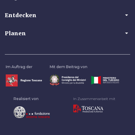
arrow_drop_down
Entdecken
arrow_drop_down
Planen
Im Auftrag der
Mit dem Beitrag von
Realisiert von
In Zusammenarbeit mit