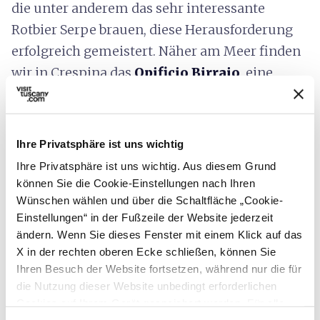
die unter anderem das sehr interessante
Rotbier Serpe brauen, diese Herausforderung
erfolgreich gemeistert. Näher am Meer finden
wir in Crespina das
Opificio Birraio
, eine
Brauerei mit Landwirtschaft, die auf den
eigenen Flächen sowohl das Getreide wie den
Hopfen für ihre Biere anbaut, darunter die
Ihre Privatsphäre ist uns wichtig
wundervollen Glaux (ein belgisches Ale) und
Ihre Privatsphäre ist uns wichtig. Aus diesem Grund
Odiosa (ebenfalls ein Amberbier, aus Weizen
können Sie die Cookie-Einstellungen nach Ihren
und Gerste).
Wünschen wählen und über die Schaltfläche „Cookie-
Einstellungen“ in der Fußzeile der Website jederzeit
ändern. Wenn Sie dieses Fenster mit einem Klick auf das
X in der rechten oberen Ecke schließen, können Sie
Ihren Besuch der Website fortsetzen, während nur die für
die Nutzung dieser Website unbedingt erforderlichen
Cookies auf Ihrem Gerät gespeichert werden. Für alle