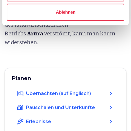
von Lakritz und dem Duft nach Meer, die
Ablehnen
Karpa, das Bier mit Italienischer Immortelle
des landwirtschaftlichen
Betriebs
Arura
verströmt, kann man kaum
widerstehen.
Planen
hotel
chevron_right
Übernachten (auf Englisch)
holiday_village
chevron_right
Pauschalen und Unterkünfte
celebration
chevron_right
Erlebnisse