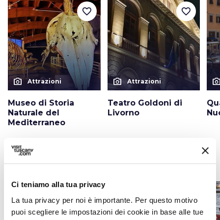
favorite_border
favorite_border
photo_camera
photo_camera
photo_cam
Attrazioni
Attrazioni
Museo di Storia
Teatro Goldoni di
Qu
Naturale del
Livorno
Nu
Mediterraneo
Eventi
map
Vedi su mappa
Ci teniamo alla tua privacy
favorite_border
favorite_border
La tua privacy per noi è importante. Per questo motivo
puoi scegliere le impostazioni dei cookie in base alle tue