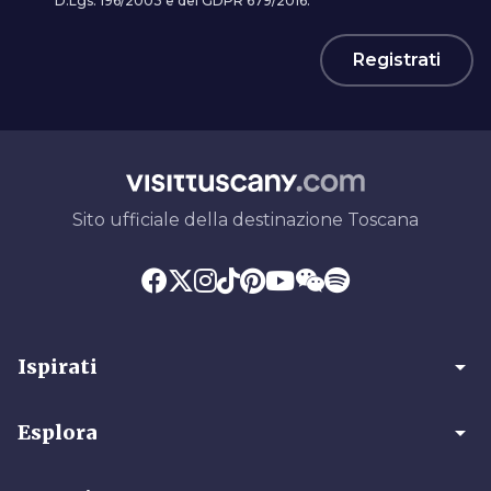
D.Lgs. 196/2003 e del GDPR 679/2016.
Registrati
Sito ufficiale della destinazione Toscana
arrow_drop_down
Ispirati
arrow_drop_down
Esplora