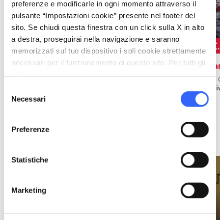
preferenze e modificarle in ogni momento attraverso il
pulsante “Impostazioni cookie” presente nel footer del
sito. Se chiudi questa finestra con un click sulla X in alto
a destra, proseguirai nella navigazione e saranno
SAGRE, FIERE E
shopping_basket
event
golf_cours
ALTRI EVENTI
MERCATI
memorizzati sul tuo dispositivo i soli cookie strettamente
necessari per il funzionamento di questo sito. Per tutti gli
Sagra del Totano di
Vivere il Parco
Ga
altri tipi di cookie abbiamo bisogno del tuo consenso.
Capraia
Febbraio - Novembre
Dal 
a Isola d’Elba
a L
Selezione
Fine ottobre - Inizio novembre
a Isola di Capraia
Necessari
del
consenso
Preferenze
Idee
map
Vedi su mappa
Statistiche
favorite_border
favorite_border
Marketing