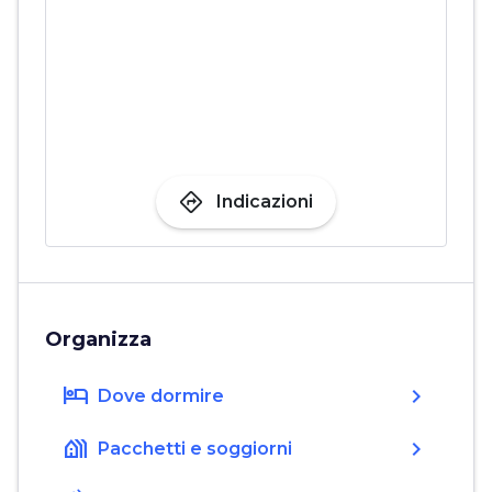
directions
Indicazioni
Organizza
hotel
chevron_right
Dove dormire
holiday_village
chevron_right
Pacchetti e soggiorni