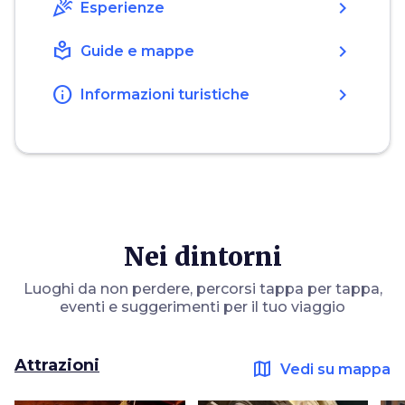
celebration
chevron_right
Esperienze
local_library
chevron_right
Guide e mappe
info
chevron_right
Informazioni turistiche
Nei dintorni
Luoghi da non perdere, percorsi tappa per tappa,
eventi e suggerimenti per il tuo viaggio
Attrazioni
map
Vedi su mappa