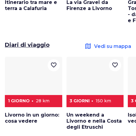
Itinerario tra mare e
La via Gravel da
Gr
terra a Calafuria
Firenze a Livorno
Tos
- d
e 
Diari di viaggio
map
Vedi su mappa
favorite_border
favorite_border
1 GIORNO
28 km
3 GIORNI
150 km
3 
Livorno in un giorno:
Un weekend a
Iso
cosa vedere
Livorno e nella Costa
ved
degli Etruschi