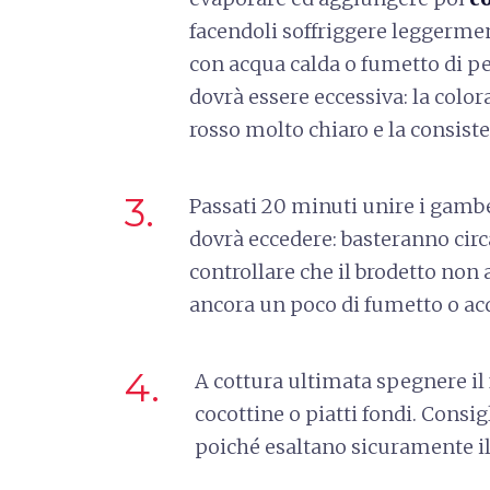
facendoli soffriggere leggerm
con acqua calda o fumetto di p
dovrà essere eccessiva: la colo
rosso molto chiaro e la consist
3.
Passati 20 minuti unire i gambe
dovrà eccedere: basteranno cir
controllare che il brodetto non 
ancora un poco di fumetto o ac
4.
A cottura ultimata spegnere il
cocottine o piatti fondi. Consig
poiché esaltano sicuramente i