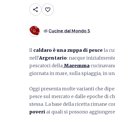
share
favorite_border
di
Cucine dal Mondo 5
Il
caldaro è una zuppa di pesce
la cu
nell’
Argentario
: nacque inizialmente
pescatori della
Maremma
cucinavano 
giornata in mare, sulla spiaggia, in u
Oggi presenta molte varianti che dipe
pesce sul mercato e dalle epoche di ch
stessa. La base della ricetta rimane 
poveri
ai quali si possono aggiungere