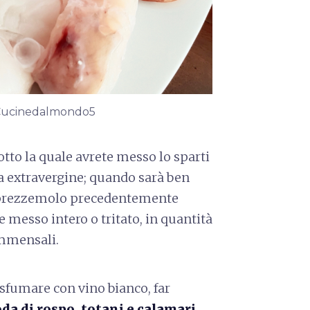
t: Cucinedalmondo5
otto la quale avrete messo lo sparti
a extravergine; quando sarà ben
e prezzemolo precedentemente
e messo intero o tritato, in quantità
ommensali.
 sfumare con vino bianco, far
da di rospo, totani e calamari