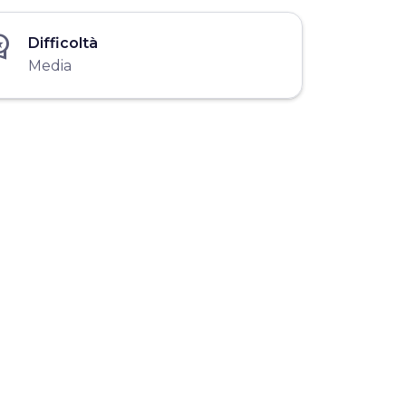
_premium
Difficoltà
Media