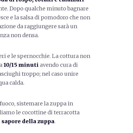
ente. Dopo qualche minuto bagnare
esce e la salsa di pomodoro che non
razione da raggiungere sarà un
enza non densa.
ri e le spernocchie. La cottura non
ca
10/15 minuti
avendo cura di
asciughi troppo; nel caso unire
qua calda.
 fuoco, sistemare la zuppa in
liamo le cocottine di terracotta
l
sapore della zuppa
.