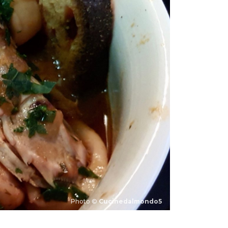
Photo ©
Cucinedalmondo5