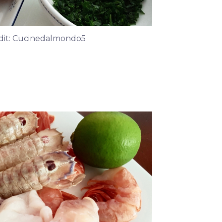
redit: Cucinedalmondo5