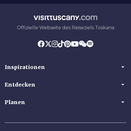
Offizielle Webseite des Reiseziels Toskana
arrow_drop_down
Inspirationen
arrow_drop_down
Entdecken
arrow_drop_down
Planen