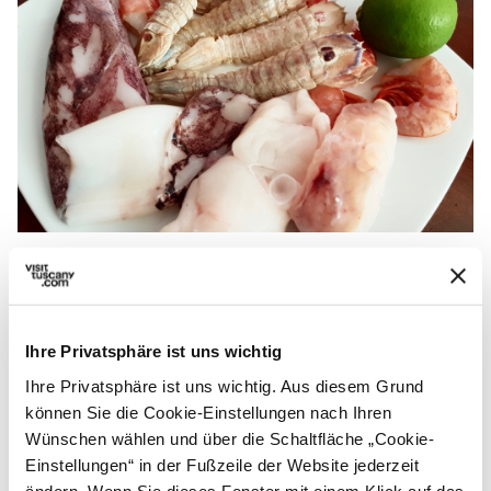
Fische und Meerestiere für den Caldaro - Credit:
Cucinedalmondo5
1.
In einen
Terrakottatopf
, der auf einem
Ihre Privatsphäre ist uns wichtig
Flammenteiler auf den Herd gestellt
Ihre Privatsphäre ist uns wichtig. Aus diesem Grund
können Sie die Cookie-Einstellungen nach Ihren
wird, extra natives Olivenöl geben; wenn
Wünschen wählen und über die Schaltfläche „Cookie-
es heiß ist, Zwiebeln, Knoblauch und
Einstellungen“ in der Fußzeile der Website jederzeit
Petersilie, die zuvor feingehackt wurden,
ändern. Wenn Sie dieses Fenster mit einem Klick auf das