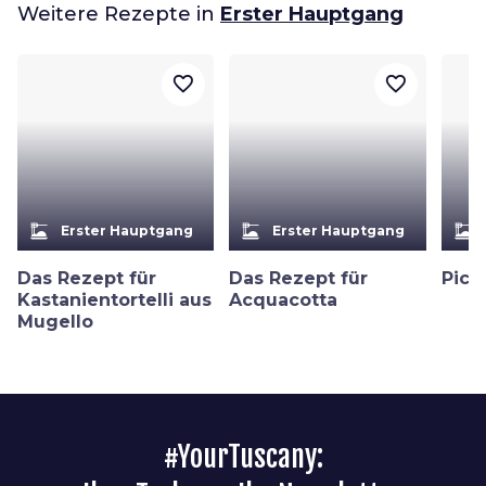
Weitere Rezepte in
Erster Hauptgang
favorite_border
favorite_border
dinner_dining
dinner_dining
dinner_dining
Erster Hauptgang
Erster Hauptgang
Das Rezept für
Das Rezept für
Pici 
Kastanientortelli aus
Acquacotta
Mugello
#YourTuscany: