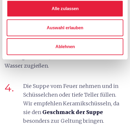
Alle zulassen
3.
Nach 20 Minuten auch die Garnelen und
die Heuschreckenkrebse dazugeben. Auf
Auswahl erlauben
die Kochzeit achten:
10/15 Minuten
reichen, dabei darauf achten, dass die
Ablehnen
Suppe nicht zu sehr einkocht; sollte dies
geschehen, etwas Brühe oder warmes
Wasser zugießen.
4.
Die Suppe vom Feuer nehmen und in
Schüsselchen oder tiefe Teller füllen.
Wir empfehlen Keramikschüsseln, da
sie den
Geschmack der Suppe
besonders zur Geltung bringen.