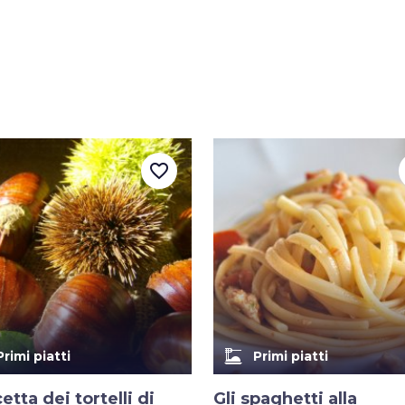
favorite_border
dinner_dining
Primi piatti
Primi piatti
cetta dei tortelli di
Gli spaghetti alla