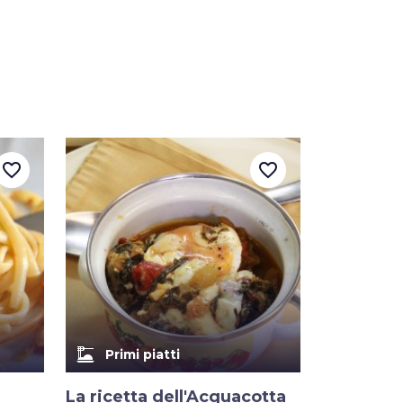
favorite_border
favorite_border
dinner_dining
Primi piatti
La ricetta dell'Acquacotta