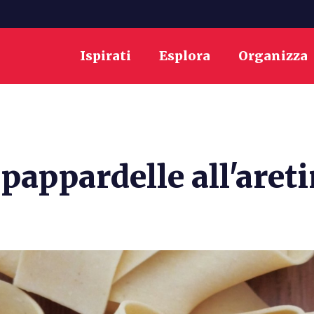
Ispirati
Esplora
Organizza
 pappardelle all'aret