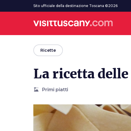
Vai al contenuto principale
Sito ufficiale della destinazione Toscana ©2026
arrow_back
Ricette
La ricetta delle
dinner_dining
Primi piatti