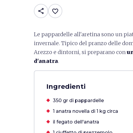
share
favorite_border
Le pappardelle all'aretina sono un pia
invernale. Tipico del pranzo delle dome
Arezzo e dintorni, si preparano con
un
d'anatra
.
Ingredienti
350 gr di pappardelle
1 anatra novella di 1 kg circa
il fegato dell'anatra
1 ciuffetto di prezzemolo