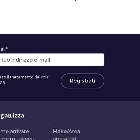
ail*
zzo il trattamento dei miei
Registrati
16.
ganizza
me arrivare
Make/Area
me muoversi
operatori