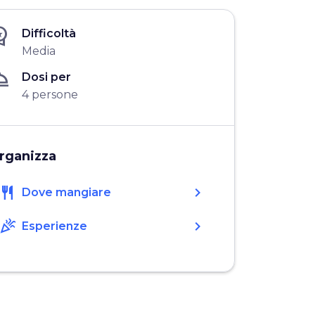
_premium
Difficoltà
Media
ervice
Dosi per
4 persone
rganizza
restaurant
chevron_right
Dove mangiare
celebration
chevron_right
Esperienze