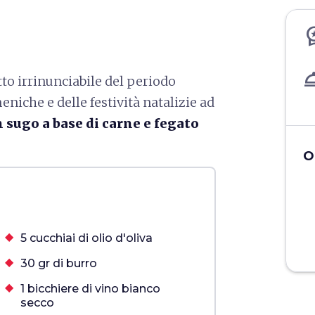
workspace
room_s
tto irrinunciabile del periodo
niche e delle festività natalizie ad
 sugo a base di carne e fegato
O
5 cucchiai di olio d'oliva
30 gr di burro
1 bicchiere di vino bianco
secco