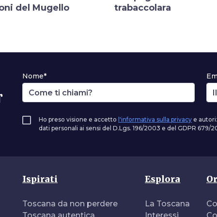
oni del Mugello
trabaccolara
Nome*
Em
r
Ho preso visione e accetto
l'informativa sulla privacy
e autori
dati personali ai sensi del D.Lgs. 196/2003 e del GDPR 679/20
Ispirati
Esplora
Or
Toscana da non perdere
La Toscana
Co
Toscana autentica
Interessi
Co