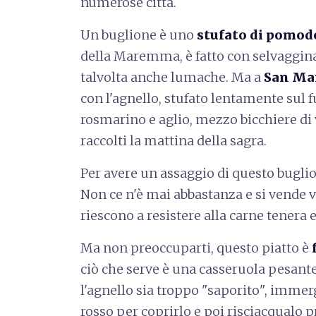
numerose città.
Un buglione è uno
stufato di pomodo
della Maremma, è fatto con selvaggina,
talvolta anche lumache. Ma a
San Mar
con l'agnello, stufato lentamente sul
rosmarino e aglio, mezzo bicchiere di
raccolti la mattina della sagra.
Per avere un assaggio di questo buglio
Non ce n'è mai abbastanza e si vende 
riescono a resistere alla carne tenera e 
Ma non preoccuparti, questo piatto è
ciò che serve è una casseruola pesante
l'agnello sia troppo "saporito", immer
rosso per coprirlo e poi risciacqualo p