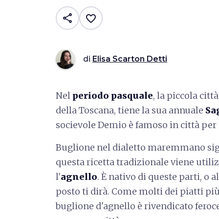
share
favorite_border
di
Elisa Scarton Detti
Nel
periodo pasquale
, la piccola cit
della Toscana, tiene la sua annuale
Sa
socievole Demio è famoso in città per 
Buglione nel dialetto maremmano sign
questa ricetta tradizionale viene utiliz
l'
agnello
. È nativo di queste parti, o 
posto ti dirà. Come molti dei piatti p
buglione d'agnello è rivendicato fer