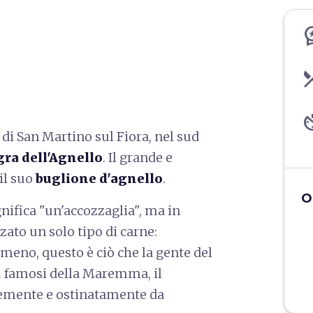
workspace
restaur
av_t
tà di San Martino sul Fiora, nel sud
gra dell'Agnello
. Il grande e
il suo
buglione d'agnello
.
O
ifica "un'accozzaglia", ma in
zato un solo tipo di carne:
almeno, questo è ciò che la gente del
iù famosi della Maremma, il
ocemente e ostinatamente da