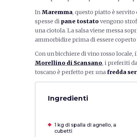
In
Maremma
, questo piatto è servit
spesse di
pane tostato
vengono strofi
una ciotola. La salsa viene messa sopra
ammorbidire prima di essere coperto c
Con un bicchiere di vino rosso locale, i
Morellino di Scansano
, i preferiti 
toscano è perfetto per una
fredda se
Ingredienti
1 kg di spalla di agnello, a
cubetti