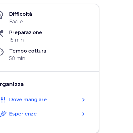
_premium
Difficoltà
Facile
ant_menu
Preparazione
15 min
imer
Tempo cottura
50 min
rganizza
restaurant
chevron_right
Dove mangiare
celebration
chevron_right
Esperienze