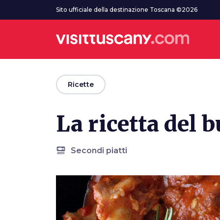
Vai al contenuto principale
Sito ufficiale della destinazione Toscana ©2026
arrow_back
Ricette
La ricetta del 
set_meal
Secondi piatti