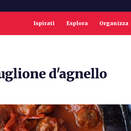
Ispirati
Esplora
Organizza
buglione d'agnello