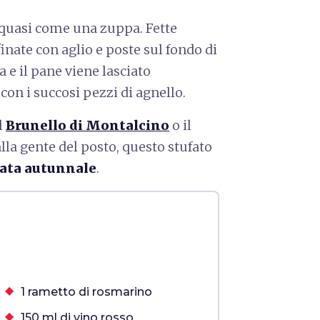
o quasi come una zuppa. Fette
nate con aglio e poste sul fondo di
 e il pane viene lasciato
on i succosi pezzi di agnello.
l
Brunello di Montalcino
o il
dalla gente del posto, questo stufato
rata autunnale
.
1 rametto di rosmarino
150 ml di vino rosso