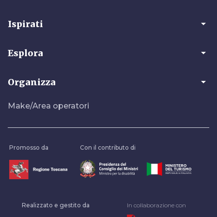
arrow_drop_down
Ispirati
arrow_drop_down
Esplora
arrow_drop_down
Organizza
Make/Area operatori
Promosso da
Con il contributo di
Realizzato e gestito da
In collaborazione con