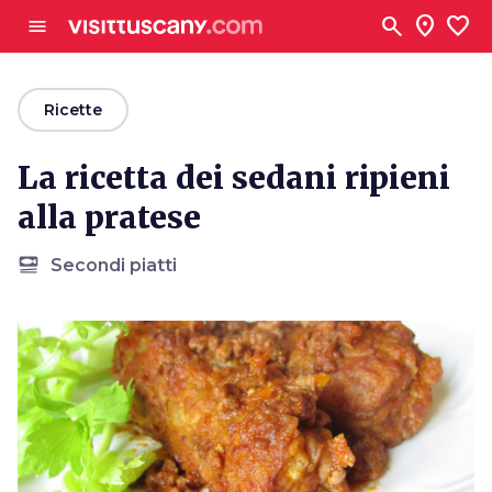
Vai al contenuto principale
search
location_on
favorite
menu
arrow_back
Ricette
La ricetta dei sedani ripieni
alla pratese
set_meal
Secondi piatti