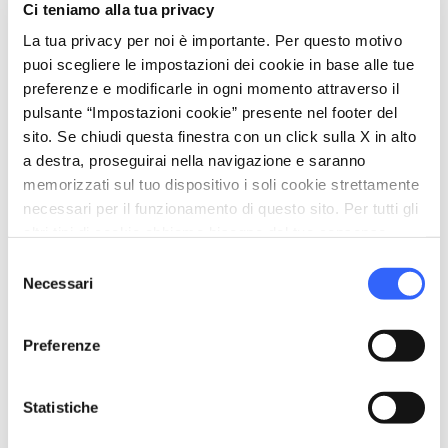
Creare un impasto con la carne
Ci teniamo alla tua privacy
macinata, la mortadella a pezzettini, il
La tua privacy per noi è importante. Per questo motivo
prezzemolo, il parmigiano, 2 uova, il
puoi scegliere le impostazioni dei cookie in base alle tue
preferenze e modificarle in ogni momento attraverso il
sale, il pepe, la noce moscata e l'aglio
pulsante “Impostazioni cookie” presente nel footer del
sito. Se chiudi questa finestra con un click sulla X in alto
Riempire le costole di sedano con
a destra, proseguirai nella navigazione e saranno
l'impasto, accoppiarle in modo che
memorizzati sul tuo dispositivo i soli cookie strettamente
necessari per il funzionamento di questo sito. Per tutti gli
formino una sorta di cilindro e legarle
altri tipi di cookie abbiamo bisogno del tuo consenso.
con lo spago da cucina
Selezione
Necessari
del
Infarinare i cilindri ottenuti e ripassarli
consenso
nelle uova sbattute
Preferenze
Procedere a friggere in abbondante olio
Statistiche
d'oliva e, una volta fritti, stendere i