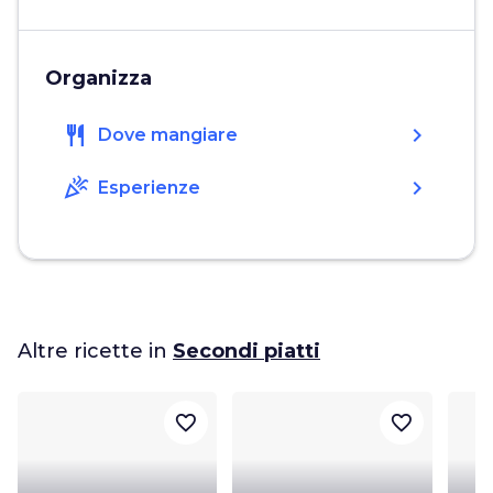
Organizza
restaurant
chevron_right
Dove mangiare
celebration
chevron_right
Esperienze
Altre ricette in
Secondi piatti
favorite_border
favorite_border