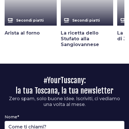
set_meal
set_meal
set_meal
Secondi piatti
Secondi piatti
Arista al forno
La ricetta dello
La ri
Stufato alla
di J
Sangiovannese
#YourTuscany:
la tua Toscana, la tua newsletter
Zero spam, solo buone idee. Iscriviti, ci vediamo
una volta al mese.
Nome*