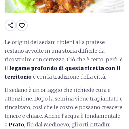
Photo ©
PratoMagazine
share
favorite_border
Le origini dei sedani ripieni alla pratese
restano avvolte in una storia difficile da
ricostruire con certezza. Ciò che è certo, però, è
il
legame profondo di questa ricetta con il
territorio
e con la tradizione della città.
Il sedano è un ortaggio che richiede cura e
attenzione. Dopo la semina viene trapiantato e
rincalzato, così che le costole possano crescere
tenere e chiare. Anche l’acqua è fondamentale:
a
Prato
, fin dal Medioevo, gli orti cittadini