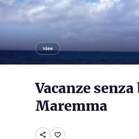
arrow_back
Idee
Vacanze senza 
Maremma
share
favorite_border