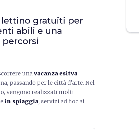
lettino gratuiti per
ti abili e una
 percorsi
o
ascorrere una
vacanza esitva
a, passando per le città d'arte. Nel
no, vengono realizzati molti
he
in spiaggia
, servizi ad hoc ai