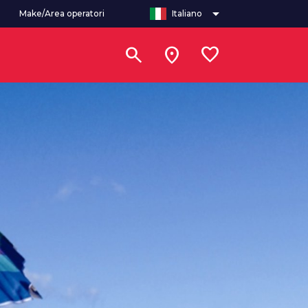
arrow_drop_down
Make/Area operatori
Italiano
search
location_on
favorite