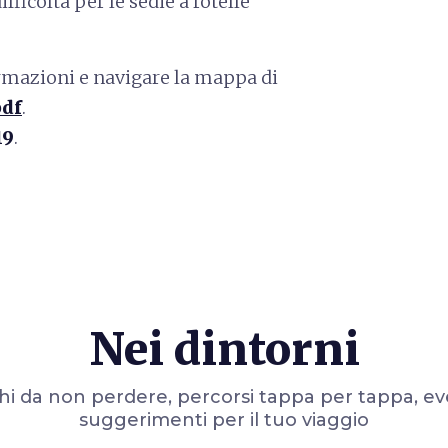
ficoltà per le sedie a rotelle
rmazioni e navigare la mappa di
pdf
.
19
.
Nei dintorni
i da non perdere, percorsi tappa per tappa, ev
suggerimenti per il tuo viaggio