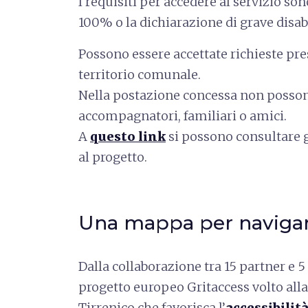
I requisiti per accedere al servizio so
100% o la dichiarazione di grave disabil
Possono essere accettate richieste pr
territorio comunale.
Nella postazione concessa non posso
accompagnatori, familiari o amici.
A
questo link
si possono consultare g
al progetto.
Una mappa per navigare
Dalla collaborazione tra 15 partner e 5 
progetto europeo Gritaccess volto alla
Tirrenico che favorisca l’
accessibilit