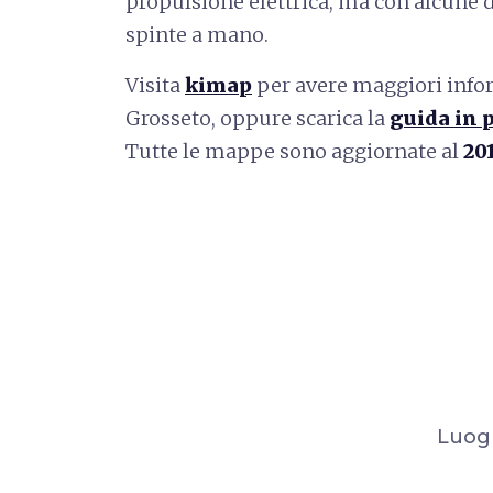
propulsione elettrica, ma con alcune dif
spinte a mano.
Visita
kimap
per avere maggiori info
Grosseto, oppure scarica la
guida in 
Tutte le mappe sono aggiornate al
20
Luogh