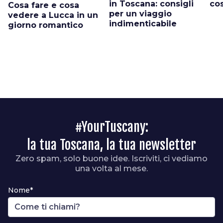
in Toscana: consigli
co
Cosa fare e cosa
per un viaggio
vedere a Lucca in un
indimenticabile
giorno romantico
#YourTuscany:
la tua Toscana, la tua newsletter
Zero spam, solo buone idee. Iscriviti, ci vediamo
una volta al mese.
Nome*