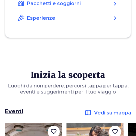
holiday_village
chevron_right
Pacchetti e soggiorni
celebration
chevron_right
Esperienze
Inizia la scoperta
Luoghi da non perdere, percorsi tappa per tappa,
eventi e suggerimenti per il tuo viaggio
Eventi
map
Vedi su mappa
favorite_border
favorite_border