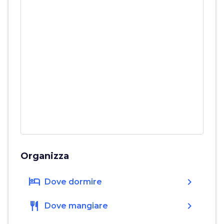
Organizza
hotel
chevron_right
Dove dormire
restaurant
chevron_right
Dove mangiare