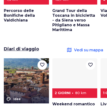
Percorso delle
Grand Tour della
Via
Bonifiche della
Toscana in bicicletta
Vo
Valdichiana
- da Siena verso
Pitigliano e Massa
Marittima
Diari di viaggio
map
Vedi su mappa
favorite_border
favorite_border
2 GIORNI
80 km
1
color_lens
Idee
Weekend romantico
Liv