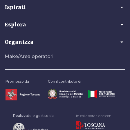
arrow_drop_down
Ispirati
arrow_drop_down
Esplora
arrow_drop_down
Organizza
Make/Area operatori
Promosso da
Con il contributo di
Realizzato e gestito da
In collaborazione con