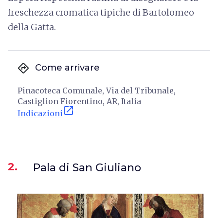
freschezza cromatica tipiche di Bartolomeo
della Gatta.
directions
Come arrivare
Pinacoteca Comunale, Via del Tribunale,
Castiglion Fiorentino, AR, Italia
open_in_new
Indicazioni
2.
Pala di San Giuliano