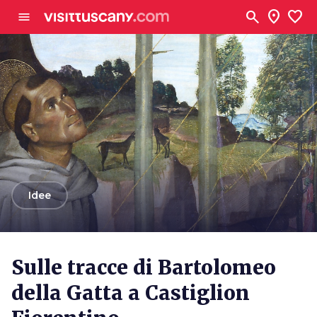
Vai al contenuto principale
search
location_on
favorite
menu
arrow_back
Idee
Sulle tracce di Bartolomeo
della Gatta a Castiglion