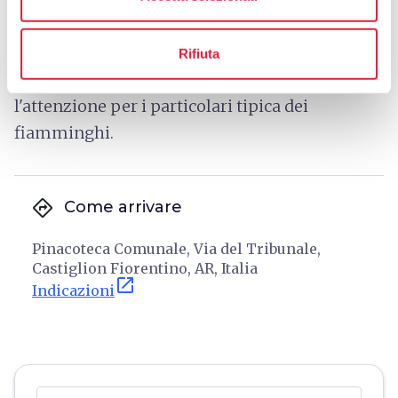
Bartolomeo della Gatta: è una sintesi di culture
differenti che unisce il naturalismo fiorentino,
Rifiuta
il volumismo di Piero della Francesca e
l'attenzione per i particolari tipica dei
fiamminghi.
directions
Come arrivare
Pinacoteca Comunale, Via del Tribunale,
Castiglion Fiorentino, AR, Italia
open_in_new
Indicazioni