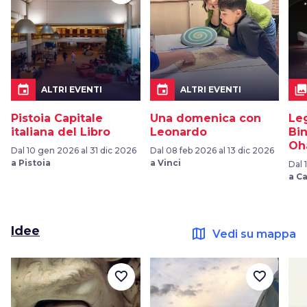
event
event
collection
ALTRI EVENTI
ALTRI EVENTI
Pistoia Capitale
Una domenica con
Le
italiana del Libro
Leonardo
Bi
Oh
Dal 10 gen 2026 al 31 dic 2026
Dal 08 feb 2026 al 13 dic 2026
a Pistoia
a Vinci
Dal 
a C
Idee
map
Vedi su mappa
favorite_border
favorite_border