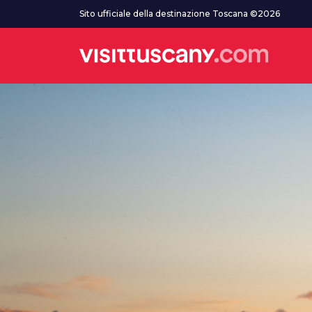
Vai al contenuto principale
Sito ufficiale della destinazione Toscana ©2026