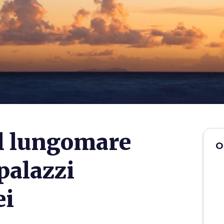
l lungomare
O
 palazzi
ei