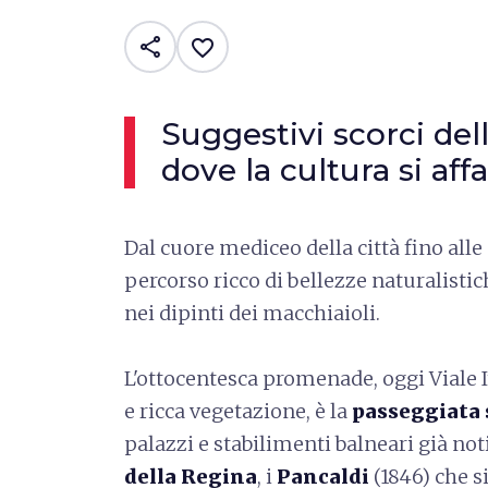
share
favorite_border
Suggestivi scorci dell
dove la cultura si aff
Dal cuore mediceo della città fino alle
percorso ricco di bellezze naturalistic
nei dipinti dei macchiaioli.
L'ottocentesca promenade, oggi Viale It
e ricca vegetazione, è la
passeggiata 
palazzi e stabilimenti balneari già not
della Regina
, i
Pancaldi
(1846) che s