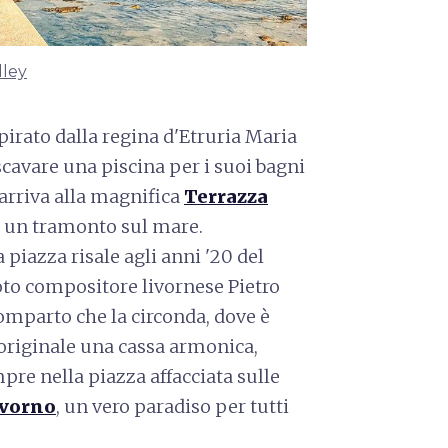
lley
pirato dalla regina d'Etruria Maria
scavare una piscina per i suoi bagni
i arriva alla magnifica
Terrazza
si un tramonto sul mare.
 piazza risale agli anni '20 del
noto compositore livornese Pietro
comparto che la circonda, dove è
 originale una cassa armonica,
mpre nella piazza affacciata sulle
ivorno
, un vero paradiso per tutti