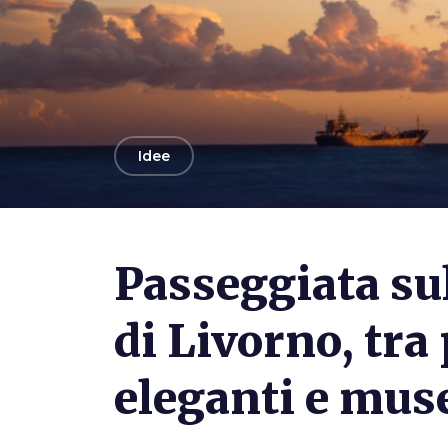
arrow_back
Idee
Photo ©
Fabrizio Angius
Passeggiata su
di Livorno, tra
eleganti e mus