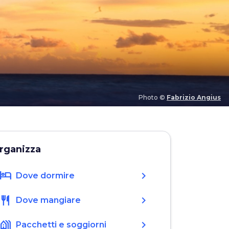
Photo ©
Fabrizio Angius
rganizza
hotel
chevron_right
Dove dormire
restaurant
chevron_right
Dove mangiare
holiday_village
chevron_right
Pacchetti e soggiorni