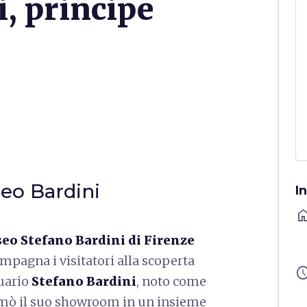
i, principe
seo Bardini
I
ho
eo Stefano Bardini di Firenze
mpagna i visitatori alla scoperta
sched
quario
Stefano Bardini
, noto come
formò il suo showroom in un insieme