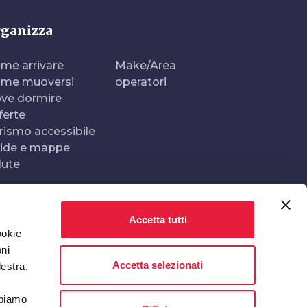
ganizza
me arrivare
Make/Area
me muoversi
operatori
ve dormire
ferte
rismo accessibile
ide e mappe
lute
Accetta tutti
Realizzato e gestito da
In collaborazione con
ookie
oni
Accetta selezionati
destra,
bbiamo