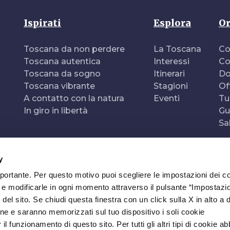
Ispirati
Esplora
Or
Toscana da non perdere
La Toscana
Co
Toscana autentica
Interessi
Co
Toscana da sogno
Itinerari
Do
Toscana vibrante
Stagioni
Of
A contatto con la natura
Eventi
Tu
In giro in libertà
Gu
Sa
y
mportante. Per questo motivo puoi scegliere le impostazioni dei c
e e modificarle in ogni momento attraverso il pulsante “Impostazi
del sito. Se chiudi questa finestra con un click sulla X in alto a 
ne e saranno memorizzati sul tuo dispositivo i soli cookie
l funzionamento di questo sito. Per tutti gli altri tipi di cookie a