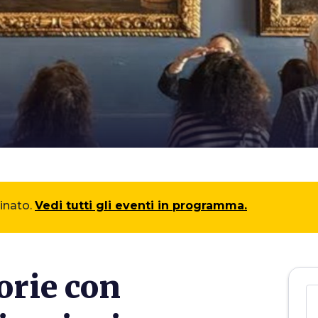
minato.
Vedi tutti gli eventi in programma.
orie con