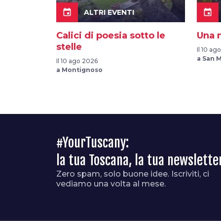
event
event
ALTRI EVENTI
Calici di poesia sotto le
Una n
stelle
Il 10 ag
a San M
Il 10 ago 2026
a Montignoso
#YourTuscany:
la tua Toscana, la tua newslette
Zero spam, solo buone idee. Iscriviti, ci
vediamo una volta al mese.