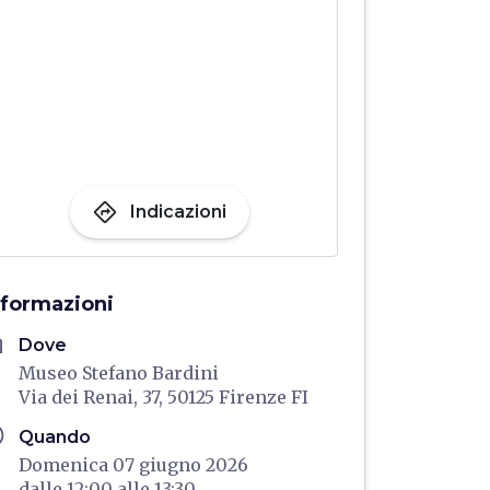
directions
Indicazioni
nformazioni
me
Dove
Museo Stefano Bardini
Via dei Renai, 37, 50125 Firenze FI
ule
Quando
Domenica 07 giugno 2026
dalle
12:00
alle
13:30