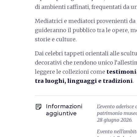
di ambienti raffinati, frequentati da 
Mediatrici e mediatori provenienti da
guideranno il pubblico tra le opere, m
storie e culture.
Dai celebri tappeti orientali alle scul
decorativi che rendono unico l’allestim
leggere le collezioni come
testimoni
tra luoghi, linguaggi e tradizioni
.
sticky_note_2
Informazioni
L'evento aderisce
aggiuntive
patrimonio museal
28 giugno 2026.
Evento nell’ambit