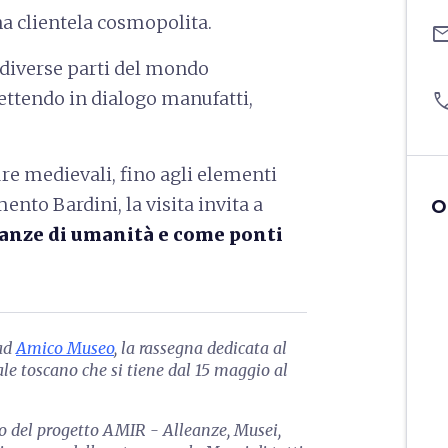
una clientela cosmopolita.
ema
 diverse parti del mondo
ettendo in dialogo manufatti,
pho
ture medievali, fino agli elementi
ento Bardini, la visita invita a
O
anze di umanità e come ponti
 ad
Amico Museo
, la rassegna dedicata al
e toscano che si tiene dal 15 maggio al
o del progetto AMIR - Alleanze, Musei,