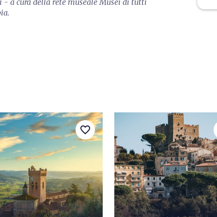
i - a cura della rete museale Musei di tutti
ia.
favorite_border