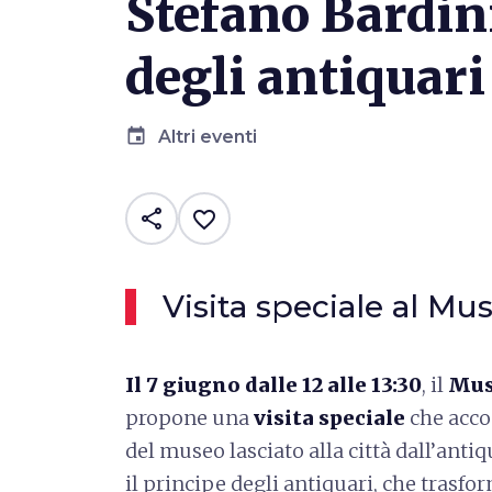
Stefano Bardin
degli antiquari
event
Altri eventi
share
favorite_border
Visita speciale al Mu
Il 7 giugno dalle 12 alle 13:30
, il
Mus
propone una
visita speciale
che acco
del museo lasciato alla città dall’anti
il principe degli antiquari, che tras