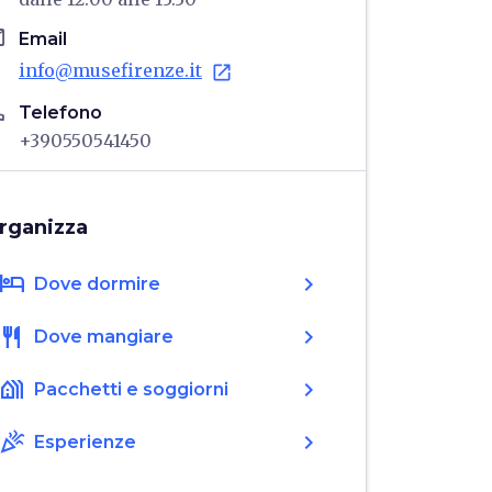
il
Email
info@musefirenze.it
open_in_new
ne
Telefono
+390550541450
rganizza
hotel
chevron_right
Dove dormire
restaurant
chevron_right
Dove mangiare
holiday_village
chevron_right
Pacchetti e soggiorni
celebration
chevron_right
Esperienze