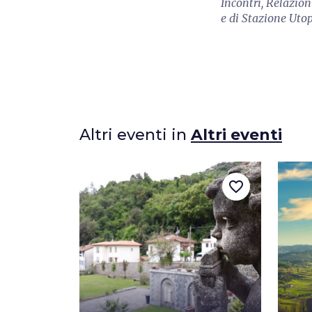
Incontri, Relazion
e di Stazione Utop
Altri eventi in
Altri eventi
favorite_border