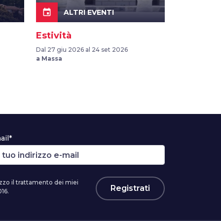
event
ALTRI EVENTI
Estività
Dal 27 giu 2026 al 24 set 2026
a Massa
ail*
zzo il trattamento dei miei
Registrati
16.