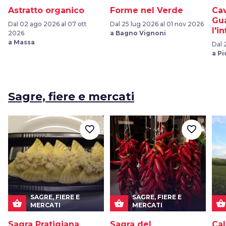
Astratto organico
Forme nel Verde
Cav
Gua
Dal 02 ago 2026 al 07 ott
Dal 25 lug 2026 al 01 nov 2026
l'in
2026
a Bagno Vignoni
a Massa
Dal 
a P
Sagre, fiere e mercati
favorite_border
favorite_border
SAGRE, FIERE E
SAGRE, FIERE E
shopping_basket
shopping_basket
shopping_basket
MERCATI
MERCATI
Sagra Pratigiana
Sagra del
Cal