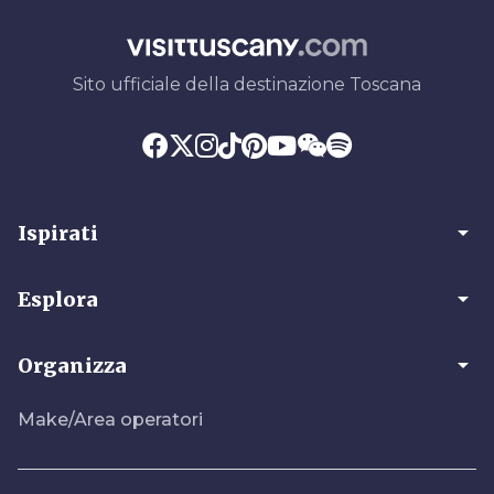
Sito ufficiale della destinazione Toscana
arrow_drop_down
Ispirati
arrow_drop_down
Esplora
arrow_drop_down
Organizza
Make/Area operatori