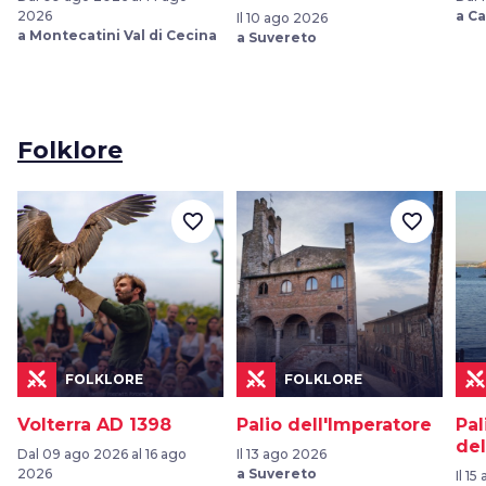
2026
a Ca
Il 10 ago 2026
a Montecatini Val di Cecina
a Suvereto
Folklore
favorite_border
favorite_border
FOLKLORE
FOLKLORE
Volterra AD 1398
Palio dell'Imperatore
Pal
del
Dal 09 ago 2026 al 16 ago
Il 13 ago 2026
2026
a Suvereto
Il 1