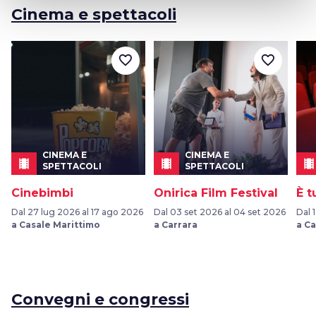
Cinema e spettacoli
favorite_border
favorite_border
CINEMA E
CINEMA E
local_movies
local_movies
local_movies
SPETTACOLI
SPETTACOLI
Cinebimbi
Onirica Film Festival
È t
Dal 27 lug 2026 al 17 ago 2026
Dal 03 set 2026 al 04 set 2026
Dal 
a Casale Marittimo
a Carrara
a Ca
Convegni e congressi