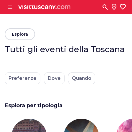
Vai al contenuto principale
search
location_on
favorite
menu
arrow_back
Esplora
Tutti gli eventi della Toscana
Preferenze
Dove
Quando
Esplora per tipologia