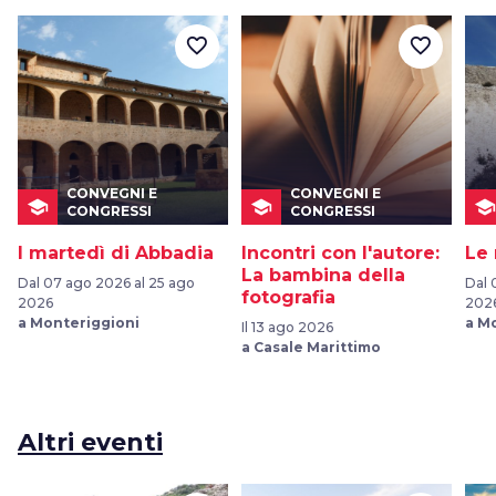
favorite_border
favorite_border
CONVEGNI E
CONVEGNI E
school
school
school
CONGRESSI
CONGRESSI
I martedì di Abbadia
Incontri con l'autore:
Le 
La bambina della
Dal 07 ago 2026 al 25 ago
Dal 
fotografia
2026
202
a Monteriggioni
a M
Il 13 ago 2026
a Casale Marittimo
Altri eventi