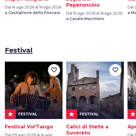
Peperoncino
Dal 14 ago 2026 al 16 ago 2026
Dal 
a Castiglione della Pescaia
a M
Dal 15 ago 2026 al 16 ago 2026
a Casale Marittimo
Festival
favorite_border
favorite_border
star
star
star
FESTIVAL
FESTIVAL
Festival Vol'Tango
Calici di Stelle a
Apr
Suvereto
Dal 09 ago 2026 al 14 ago
Dal 