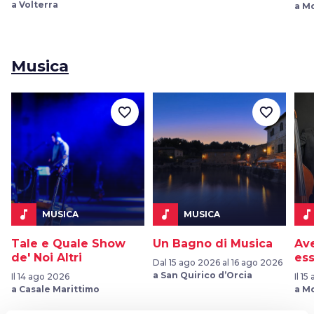
a Volterra
a M
Musica
favorite_border
favorite_border
music_note
music_note
music_note
MUSICA
MUSICA
Tale e Quale Show
Un Bagno di Musica
Ave
de' Noi Altri
ess
Dal 15 ago 2026 al 16 ago 2026
a San Quirico d’Orcia
Il 14 ago 2026
Il 1
a Casale Marittimo
a M