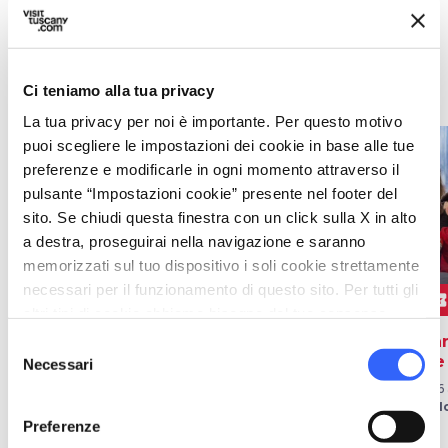
Teatro
Ci teniamo alla tua privacy
La tua privacy per noi è importante. Per questo motivo
puoi scegliere le impostazioni dei cookie in base alle tue
favorite_border
favorite_border
preferenze e modificarle in ogni momento attraverso il
pulsante “Impostazioni cookie” presente nel footer del
sito. Se chiudi questa finestra con un click sulla X in alto
a destra, proseguirai nella navigazione e saranno
memorizzati sul tuo dispositivo i soli cookie strettamente
necessari per il funzionamento di questo sito. Per tutti gli
local_play
local_play
local_play
TEATRO
TEATRO
altri tipi di cookie abbiamo bisogno del tuo consenso.
Bruscello Poliziano
Tuttotoscano
Tan
Selezione
tre
Necessari
del
Dal 10 ago 2026 al 23 ago
Il 22 ago 2026
2026
a Monteriggioni
Il 2
consenso
a Montepulciano
a M
Preferenze