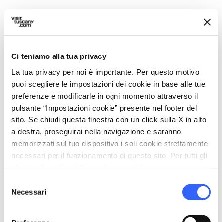
Ci teniamo alla tua privacy
La tua privacy per noi è importante. Per questo motivo
puoi scegliere le impostazioni dei cookie in base alle tue
preferenze e modificarle in ogni momento attraverso il
pulsante “Impostazioni cookie” presente nel footer del
sito. Se chiudi questa finestra con un click sulla X in alto
a destra, proseguirai nella navigazione e saranno
memorizzati sul tuo dispositivo i soli cookie strettamente
directions
Indicazioni
necessari per il funzionamento di questo sito. Per tutti gli
altri tipi di cookie abbiamo bisogno del tuo consenso.
Selezione
Necessari
del
Informazioni
consenso
home
Dove