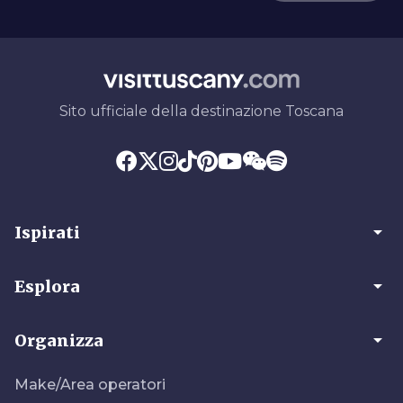
Sito ufficiale della destinazione Toscana
arrow_drop_down
Ispirati
arrow_drop_down
Esplora
arrow_drop_down
Organizza
Make/Area operatori