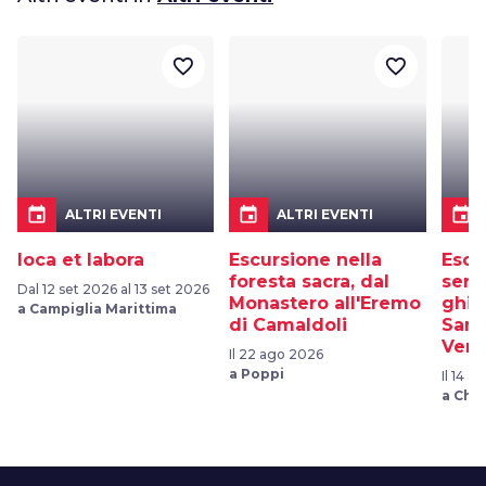
favorite_border
favorite_border
event
event
event
ALTRI EVENTI
ALTRI EVENTI
Ioca et labora
Escursione nella
Escu
foresta sacra, dal
sent
Dal 12 set 2026 al 13 set 2026
Monastero all'Eremo
ghiac
a Campiglia Marittima
di Camaldoli
Sant
Vern
Il 22 ago 2026
a Poppi
Il 14 
a Chiu