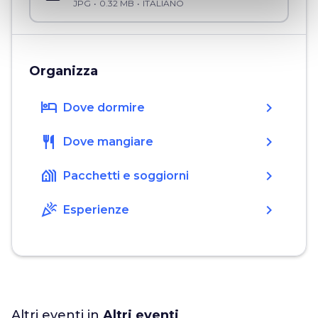
JPG
0.32 MB
ITALIANO
Organizza
hotel
chevron_right
Dove dormire
restaurant
chevron_right
Dove mangiare
holiday_village
chevron_right
Pacchetti e soggiorni
celebration
chevron_right
Esperienze
Altri eventi in
Altri eventi