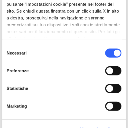
pulsante “Impostazioni cookie” presente nel footer del
Informazioni
sito. Se chiudi questa finestra con un click sulla X in alto
home
a destra, proseguirai nella navigazione e saranno
Dove
memorizzati sul tuo dispositivo i soli cookie strettamente
Viale IV Novembre, 67, 50032 Borgo San
necessari per il funzionamento di questo sito. Per tutti gli
Lorenzo FI
altri tipi di cookie abbiamo bisogno del tuo consenso.
schedule
Quando
Selezione
Domenica 14 giugno 2026
Necessari
del
dalle
17:00
alle
18:30
consenso
email
Email
Preferenze
info@chinimuseo.it
open_in_new
language
Sito Web
Statistiche
https://www.chinimuseo.it
open_in_new
Marketing
Download