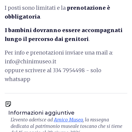
I posti sono limitati e la
prenotazione è
obbligatoria
.
I
bambini dovranno essere accompagnati
lungo il percorso dai genitori
.
Per info e prenotazioni inviare una mail a:
info@chinimuseo.it
oppure scrivere al 334 7954498 - solo
whatsapp
sticky_note_2
Informazioni aggiuntive
L'evento aderisce ad
Amico Museo
, la rassegna
dedicata al patrimonio museale toscano che si tiene