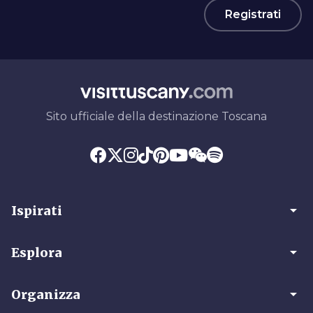
Registrati
Sito ufficiale della destinazione Toscana
arrow_drop_down
Ispirati
arrow_drop_down
Esplora
arrow_drop_down
Organizza