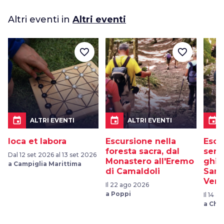
Altri eventi in
Altri eventi
favorite_border
favorite_border
event
event
event
ALTRI EVENTI
ALTRI EVENTI
Ioca et labora
Escursione nella
Escu
foresta sacra, dal
sent
Dal 12 set 2026 al 13 set 2026
Monastero all'Eremo
ghiac
a Campiglia Marittima
di Camaldoli
Sant
Vern
Il 22 ago 2026
a Poppi
Il 14 
a Chiu