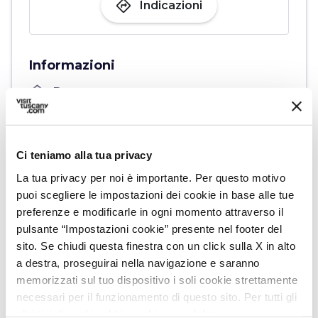
directions
Indicazioni
Informazioni
home
Dove
Strada del Vino Terre di Arezzo
Via Ricasoli, 38, 52100 Arezzo AR
schedule
Quando
Ci teniamo alla tua privacy
Dal 25 aprile 2026 al 27 settembre 2026
La tua privacy per noi è importante. Per questo motivo
email
puoi scegliere le impostazioni dei cookie in base alle tue
Email
preferenze e modificarle in ogni momento attraverso il
info@stradadelvino.arezzo.it
open_in_new
pulsante “Impostazioni cookie” presente nel footer del
language
Sito Web
sito. Se chiudi questa finestra con un click sulla X in alto
https://www.stradadelvino.arezzo.it/
a destra, proseguirai nella navigazione e saranno
open_in_new
memorizzati sul tuo dispositivo i soli cookie strettamente
phone
Telefono
necessari per il funzionamento di questo sito. Per tutti gli
+390575294066
altri tipi di cookie abbiamo bisogno del tuo consenso.