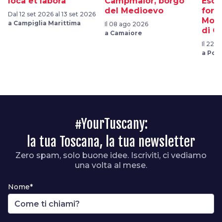
Ioca et labora
Campmaior, borgo
Escu
del Medioevo
fore
Dal 12 set 2026 al 13 set 2026
Mona
a Campiglia Marittima
Il 08 ago 2026
di C
a Camaiore
Il 22 
a Pop
#YourTuscany:
la tua Toscana, la tua newsletter
Zero spam, solo buone idee. Iscriviti, ci vediamo
una volta al mese.
Nome*