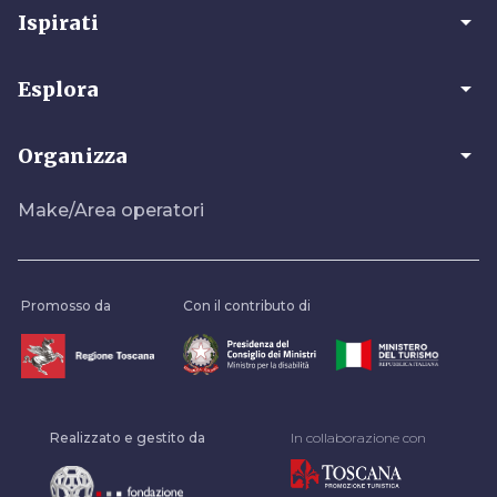
arrow_drop_down
Ispirati
arrow_drop_down
Esplora
arrow_drop_down
Organizza
Make/Area operatori
Promosso da
Con il contributo di
Realizzato e gestito da
In collaborazione con