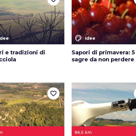
color_lens
Idee
Idee
i e tradizioni di
Sapori di primavera: 5
cciola
sagre da non perdere
favorite_border
km
86,5 km