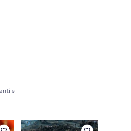
enti e
favorite_border
favorite_border