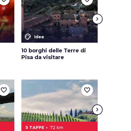
chevron_right
color_lens
color_lens
Idee
Idee
10 borghi delle Terre di
Strade de
Pisa da visitare
favorite_border
favorite_border
chevron_right
5 TAPPE
72 km
4 TAPPE