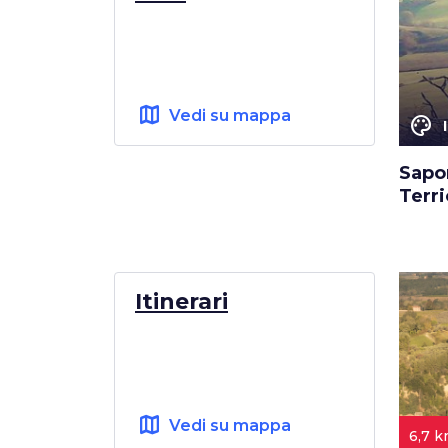
map
Vedi su mappa
color_lens
Sapor
Terri
Itinerari
map
Vedi su mappa
6,7 