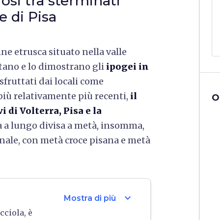
iosi tra sterminati
re di Pisa
ne etrusca situato nella valle
ntano e lo dimostrano gli
ipogei in
sfruttati dai locali come
 più relativamente più recenti,
il
O
i di Volterra, Pisa e la
a a lungo divisa a metà, insomma,
ale, con metà croce pisana e metà
expand_more
Mostra di più
cciola, è