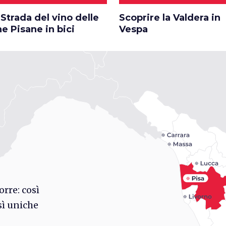
 Strada del vino delle
Scoprire la Valdera in
ne Pisane in bici
Vespa
orre: così
sì uniche
rd