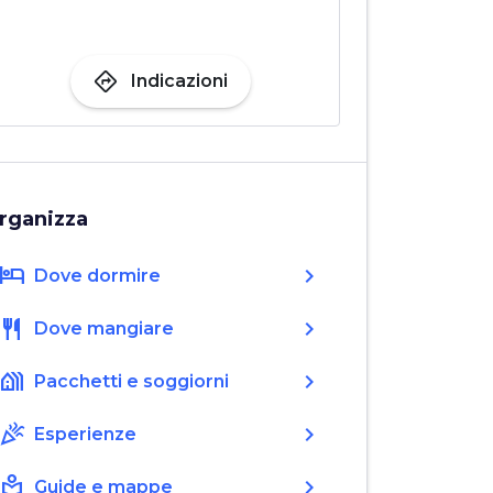
directions
Indicazioni
rganizza
hotel
chevron_right
Dove dormire
restaurant
chevron_right
Dove mangiare
holiday_village
chevron_right
Pacchetti e soggiorni
celebration
chevron_right
Esperienze
local_library
chevron_right
Guide e mappe