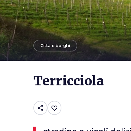
arrow_back
Città e borghi
Terricciola
share
favorite_border