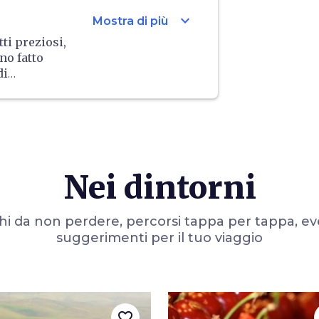
te
:
expand_more
Mostra di più
lanciare il
tti preziosi,
nno fatto
di
i poggi è
e ce lo
 antiche
a produzione
ori e
Nei dintorni
i da non perdere, percorsi tappa per tappa, ev
suggerimenti per il tuo viaggio
favorite_border