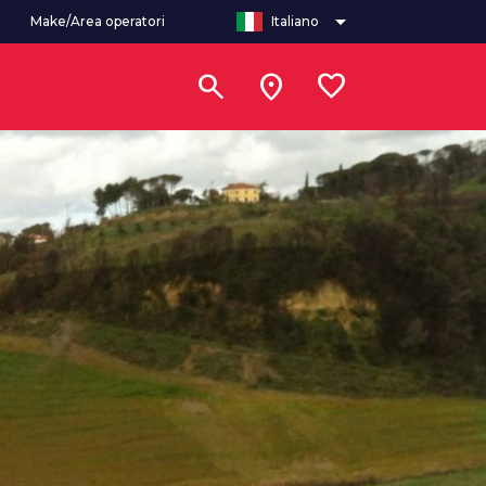
arrow_drop_down
Make/Area operatori
Italiano
search
location_on
favorite