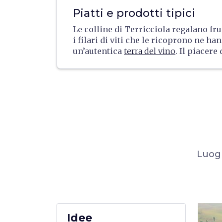
anche il tradizionale
Gioco del Panfor
Piatti e prodotti tipici
un’usanza contadina che consiste nel 
panforte il più lontano possibile.
Le colline di Terricciola regalano fru
i filari di viti che le ricoprono ne ha
un’autentica
terra del vino
. Il piacere 
sorseggiare questa bevanda tra quest
testimoniato fin da epoca ellenistica 
dicono i corredi funebri trovati nelle
tombe di questa zona. Ancora oggi l
fa di questa zona una meta di intendit
appassionati
gourmand
.
Luogh
Idee