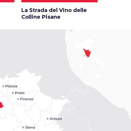
La Strada del Vino delle
Tra Volter
Colline Pisane
scoperta 
etrusco