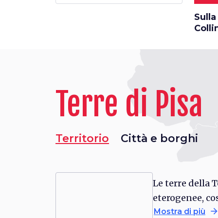
Sulla
Colli
Terre di Pisa
Territorio
Città e borghi
Le terre della T
eterogenee, co
arrow_forwa
Mostra di più