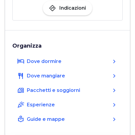
directions
Indicazioni
Organizza
hotel
chevron_right
Dove dormire
restaurant
chevron_right
Dove mangiare
holiday_village
chevron_right
Pacchetti e soggiorni
celebration
chevron_right
Esperienze
local_library
chevron_right
Guide e mappe