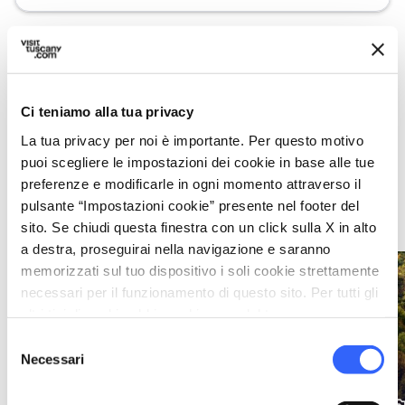
Nei dintorni
Ci teniamo alla tua privacy
Luoghi da non perdere, percorsi tappa per tappa,
La tua privacy per noi è importante. Per questo motivo
eventi e suggerimenti per il tuo viaggio
puoi scegliere le impostazioni dei cookie in base alle tue
preferenze e modificarle in ogni momento attraverso il
pulsante “Impostazioni cookie” presente nel footer del
Attrazioni
map
Vedi su mappa
sito. Se chiudi questa finestra con un click sulla X in alto
a destra, proseguirai nella navigazione e saranno
memorizzati sul tuo dispositivo i soli cookie strettamente
favorite_border
favorite_border
necessari per il funzionamento di questo sito. Per tutti gli
altri tipi di cookie abbiamo bisogno del tuo consenso.
Selezione
Necessari
del
consenso