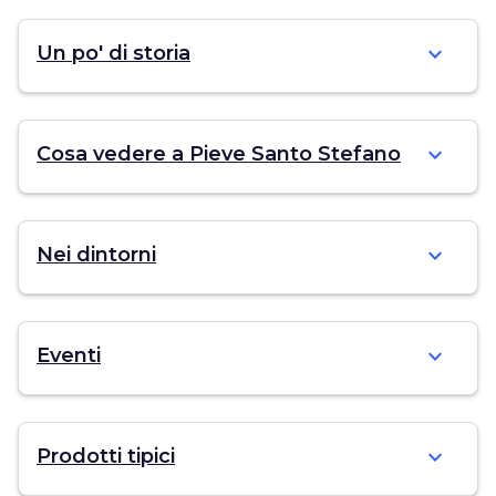
expand_more
Un po' di storia
expand_more
Cosa vedere a Pieve Santo Stefano
expand_more
Nei dintorni
expand_more
Eventi
expand_more
Prodotti tipici