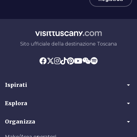
Sito ufficiale della destinazione Toscana
arrow_drop_down
Ispirati
arrow_drop_down
Esplora
arrow_drop_down
Organizza
Make/Area operatori