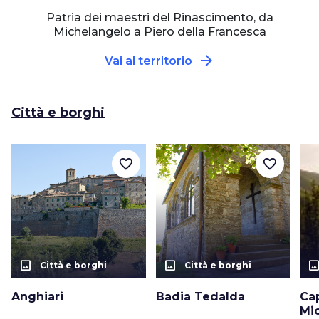
Patria dei maestri del Rinascimento, da
Michelangelo a Piero della Francesca
arrow_forward
Vai al territorio
Città e borghi
favorite_border
favorite_border
photo_size_select_actual
photo_size_select_actual
photo_size_select_a
Città e borghi
Città e borghi
Anghiari
Badia Tedalda
Ca
Mi