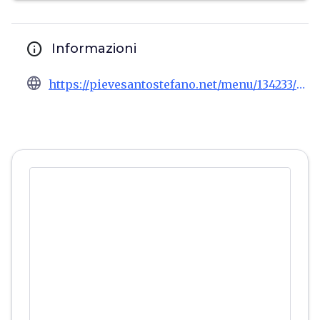
info
Informazioni
language
https://pievesantostefano.net/menu/134233/pieve-santo-stefano