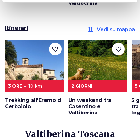
Valtiberina
Itinerari
map
Vedi su mappa
favorite_border
favorite_border
3 ORE
10 km
2 GIORNI
5 
Trekking all'Eremo di
Un weekend tra
5 g
Cerbaiolo
Casentino e
tra
Valtiberina
le
Valtiberina Toscana