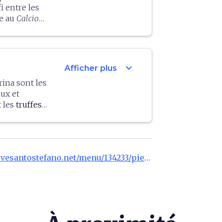
i entre les
re au
Calcio
st décerné le
littéraire
expand_more
Afficher plus
rina sont les
ux et
 les
truffes
elon les
t être
sse aux
https://pievesantostefano.net/menu/134233/pieve-santo-stefano
itionnelle
.
t sans aucun
trouver la
gnatum Pico
.