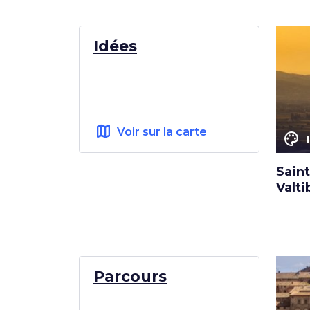
Idées
map
Voir sur la carte
color_lens
Saint
Valti
Parcours