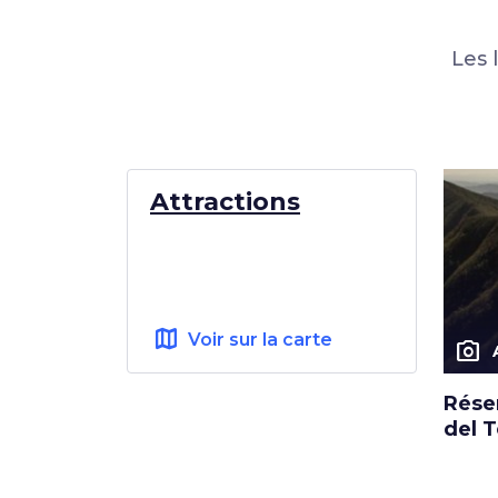
Les 
Attractions
map
Voir sur la carte
photo_camera
Réser
del 