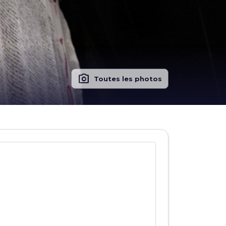
photo_camera
Toutes les photos