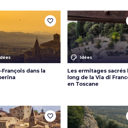
favorite_border
color_lens
Idées
Idées
-François dans la
Les ermitages sacrés 
berina
long de la Via di Fran
en Toscane
favorite_border