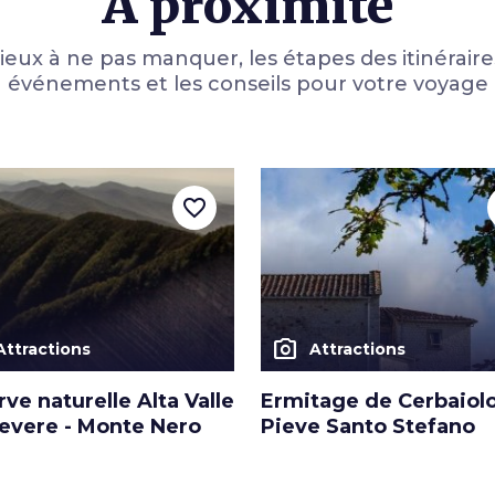
À proximité
lieux à ne pas manquer, les étapes des itinéraires
événements et les conseils pour votre voyage
favorite_border
photo_camera
Attractions
Attractions
ve naturelle Alta Valle
Ermitage de Cerbaiol
Tevere - Monte Nero
Pieve Santo Stefano