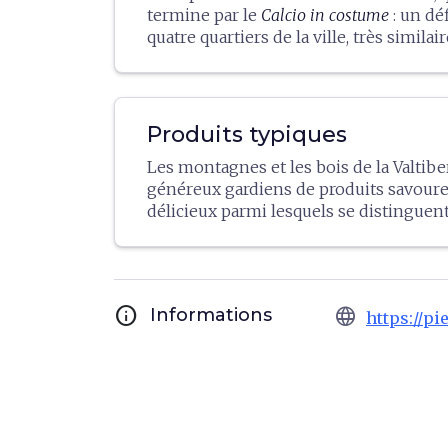
termine par le
Calcio in costume
: un déf
quatre quartiers de la ville, très similai
Florentin historique.
Chaque année, vers la mi-septembre, e
Prix Pieve Saverio Tutino
: un concours 
pour les récits autobiographiques.
Produits typiques
Les montagnes et les bois de la Valtibe
généreux gardiens de produits savoure
délicieux parmi lesquels se distinguent
et les cèpes
. La vallée est une zone
particulièrement riche en truffes qui, s
différentes espèces et qualités, peuven
trouvées presque toute l’année ; la cha
info
language
Informations
truffes est désormais une activité trad
profondément ancrée dans le territoire
La meilleure saison pour les truffes es
doute l’
automne
, lorsque vous pouvez 
précieuse
truffe blanche ou Tuber Ma