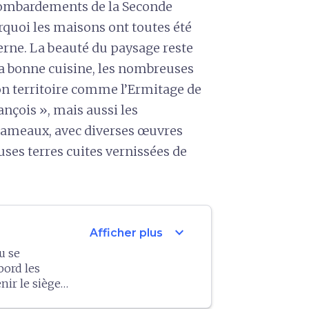
s bombardements de la Seconde
quoi les maisons ont toutes été
rne. La beauté du paysage reste
, la bonne cuisine, les nombreuses
on territoire comme l’Ermitage de
ançois », mais aussi les
hameaux, avec diverses œuvres
ses terres cuites vernissées de
expand_more
Afficher plus
u se
bord les
enir le siège