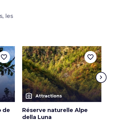
, les
favorite_border
favorite_border
chevron_right
photo_camera
photo_camera
Attractions
Attra
o de
Réserve naturelle Alpe
Petit mus
della Luna