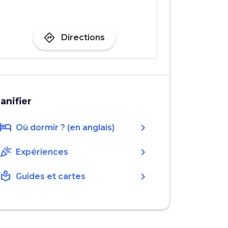
directions
Directions
lanifier
hotel
chevron_right
Où dormir ? (en anglais)
celebration
chevron_right
Expériences
local_library
chevron_right
Guides et cartes