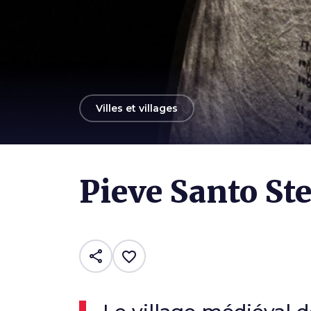
arrow_back
Villes et villages
Pieve Santo St
share
favorite_border