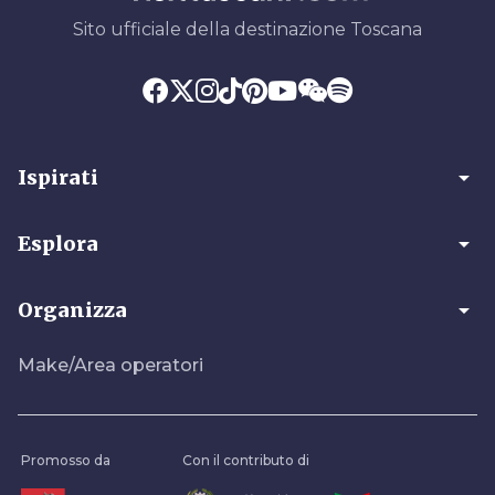
Sito ufficiale della destinazione Toscana
arrow_drop_down
Ispirati
arrow_drop_down
Esplora
arrow_drop_down
Organizza
Make/Area operatori
Promosso da
Con il contributo di