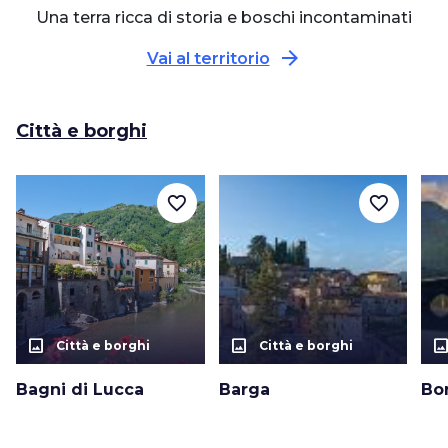
Una terra ricca di storia e boschi incontaminati
arrow_forward
Vai al territorio
Città e borghi
favorite_border
favorite_border
photo_size_select_actual
photo_size_select_actual
photo_size_select_a
Città e borghi
Città e borghi
Bagni di Lucca
Barga
Bo