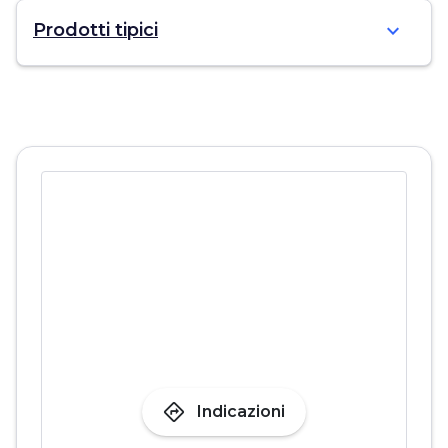
expand_more
Prodotti tipici
directions
Indicazioni