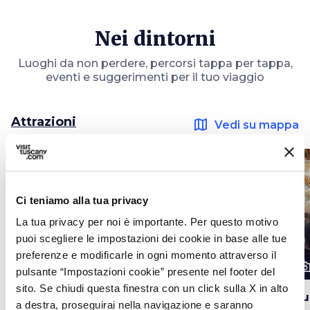
Nei dintorni
Luoghi da non perdere, percorsi tappa per tappa,
eventi e suggerimenti per il tuo viaggio
Attrazioni
map
Vedi su mappa
favorite_border
favorite_border
Ci teniamo alla tua privacy
La tua privacy per noi è importante. Per questo motivo
puoi scegliere le impostazioni dei cookie in base alle tue
preferenze e modificarle in ogni momento attraverso il
photo_camera
photo_camera
photo_cam
Attrazioni
Attrazioni
pulsante “Impostazioni cookie” presente nel footer del
sito. Se chiudi questa finestra con un click sulla X in alto
Parco Regionale
Pieve di San Giovanni
Mu
a destra, proseguirai nella navigazione e saranno