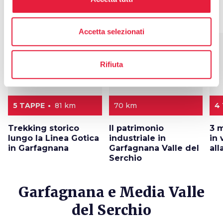
Itinerari
map
Vedi su mappa
Accetta selezionati
favorite_border
favorite_border
Rifiuta
5 TAPPE
81 km
70 km
4
Trekking storico
Il patrimonio
3 
lungo la Linea Gotica
industriale in
in
in Garfagnana
Garfagnana Valle del
al
Serchio
Garfagnana e Media Valle
del Serchio