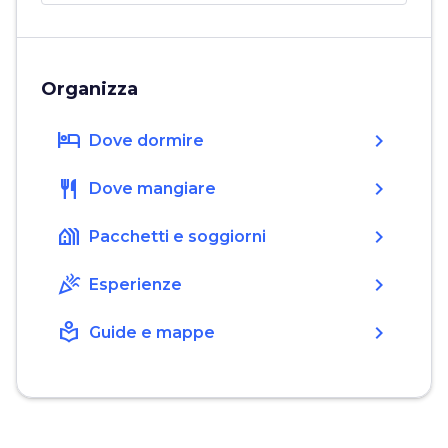
Organizza
hotel
chevron_right
Dove dormire
restaurant
chevron_right
Dove mangiare
holiday_village
chevron_right
Pacchetti e soggiorni
celebration
chevron_right
Esperienze
local_library
chevron_right
Guide e mappe