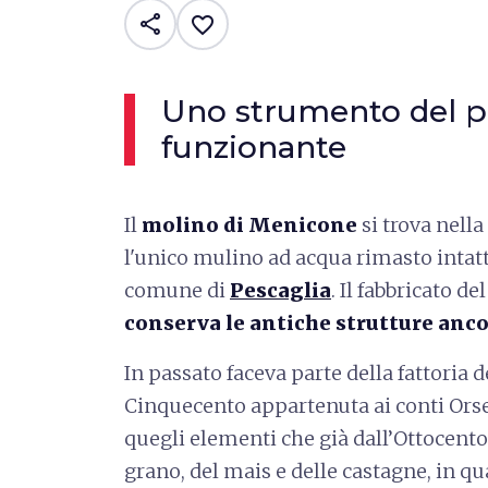
share
favorite_border
Uno strumento del p
funzionante
Il
molino di Menicone
si trova nella
l'unico mulino ad acqua rimasto intatt
comune di
Pescaglia
. Il fabbricato d
conserva le antiche strutture anc
In passato faceva parte della fattoria d
Cinquecento appartenuta ai conti Orse
quegli elementi che già dall’Ottocent
grano, del mais e delle castagne, in q