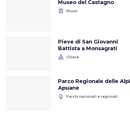
Museo del Castagno
account_balance
Musei
Pieve di San Giovanni
Battista a Monsagrati
church
Chiese
Parco Regionale delle Alp
Apuane
nature
Parchi nazionali e regionali