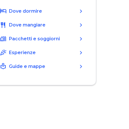
hotel
chevron_right
Dove dormire
restaurant
chevron_right
Dove mangiare
holiday_village
chevron_right
Pacchetti e soggiorni
celebration
chevron_right
Esperienze
local_library
chevron_right
Guide e mappe