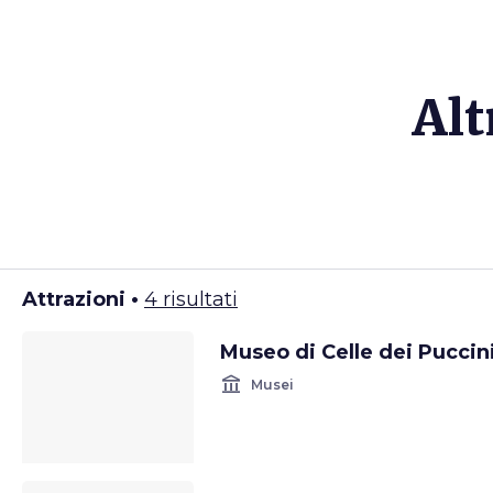
Alt
Attrazioni •
4 risultati
Museo di Celle dei Puccin
account_balance
Musei