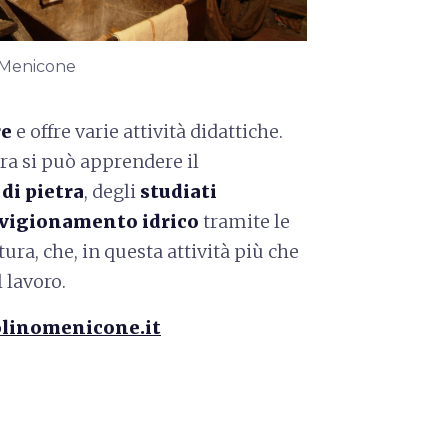
o Menicone
re
e offre varie attività didattiche.
ura si può apprendere il
di pietra
, degli
studiati
vigionamento idrico
tramite le
tura, che, in questa attività più che
 lavoro.
linomenicone.it