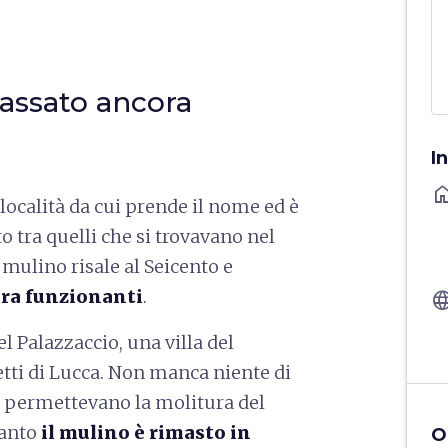
assato ancora
I
ho
 località da cui prende il nome ed è
o tra quelli che si trovavano nel
el mulino risale al Seicento e
ora funzionanti
.
langu
el Palazzaccio, una villa del
tti di Lucca. Non manca niente di
o permettevano la molitura del
uanto
il mulino è rimasto in
O