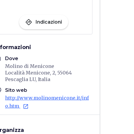
directions
Indicazioni
nformazioni
me
Dove
Molino di Menicone
Località Menicone, 2, 55064
Pescaglia LU, Italia
age
Sito web
http://www.molinomenicone.it/inf
o.htm
open_in_new
rganizza