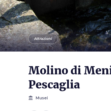
arrow_back
Attrazioni
Photo ©
Molino Menicone
Molino di Men
Pescaglia
account_balance
Musei