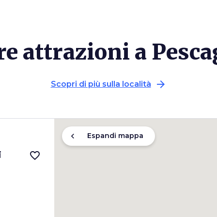
re attrazioni a Pesca
arrow_forward
Scopri di più sulla località
chevron_left
Espandi mappa
i
favorite_border