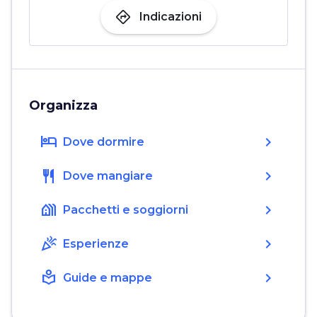
directions
Indicazioni
Organizza
hotel
chevron_right
Dove dormire
restaurant
chevron_right
Dove mangiare
holiday_village
chevron_right
Pacchetti e soggiorni
celebration
chevron_right
Esperienze
local_library
chevron_right
Guide e mappe