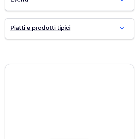
expand_more
expand_more
Piatti e prodotti tipici