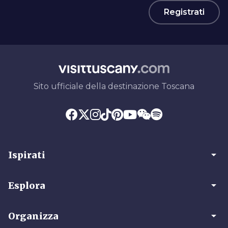
Registrati
Sito ufficiale della destinazione Toscana
arrow_drop_down
Ispirati
arrow_drop_down
Esplora
arrow_drop_down
Organizza