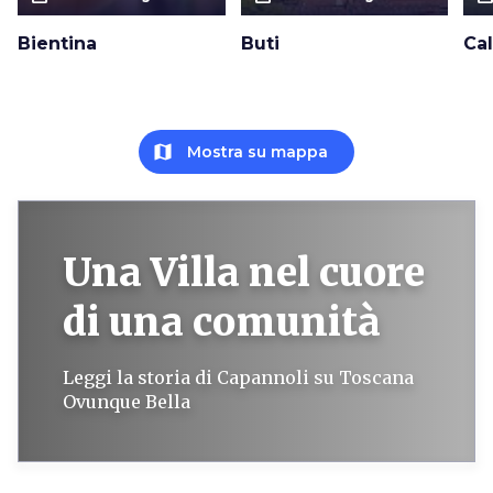
Bientina
Buti
Cal
map
Mostra su mappa
Una Villa nel cuore
di una comunità
Leggi la storia di Capannoli su Toscana
Ovunque Bella