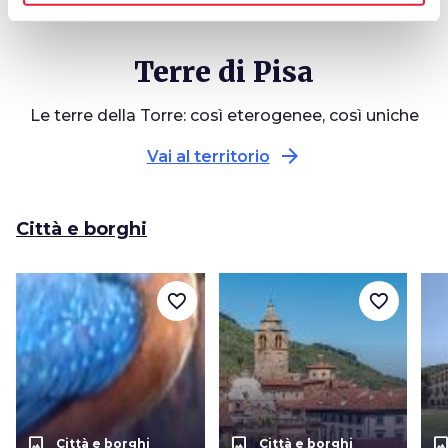
etrusco
Terre di Pisa
Le terre della Torre: così eterogenee, così uniche
arrow_forward
Vai al territorio
Città e borghi
favorite_border
favorite_border
photo_size_select_actual
photo_size_select_actual
photo_size_select_a
Città e borghi
Città e borghi