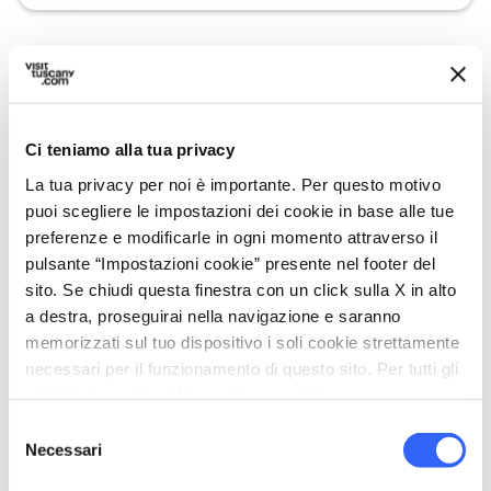
Nei dintorni
Ci teniamo alla tua privacy
Luoghi da non perdere, percorsi tappa per tappa,
La tua privacy per noi è importante. Per questo motivo
eventi e suggerimenti per il tuo viaggio
puoi scegliere le impostazioni dei cookie in base alle tue
preferenze e modificarle in ogni momento attraverso il
Attrazioni
map
Vedi su mappa
pulsante “Impostazioni cookie” presente nel footer del
sito. Se chiudi questa finestra con un click sulla X in alto
a destra, proseguirai nella navigazione e saranno
favorite_border
memorizzati sul tuo dispositivo i soli cookie strettamente
necessari per il funzionamento di questo sito. Per tutti gli
altri tipi di cookie abbiamo bisogno del tuo consenso.
Selezione
Necessari
del
consenso
photo_camera
Attrazioni