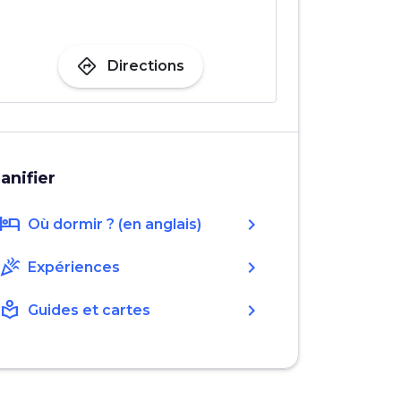
directions
Directions
lanifier
hotel
chevron_right
Où dormir ? (en anglais)
celebration
chevron_right
Expériences
local_library
chevron_right
Guides et cartes