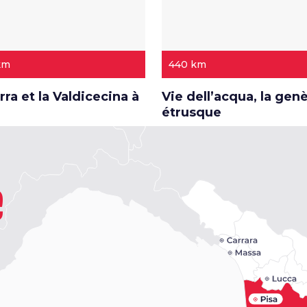
km
440 km
rra et la Valdicecina à
Vie dell’acqua, la gen
étrusque
e