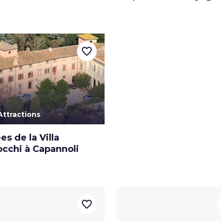
favorite_border
Attractions
s de la Villa
occhi à Capannoli
favorite_border