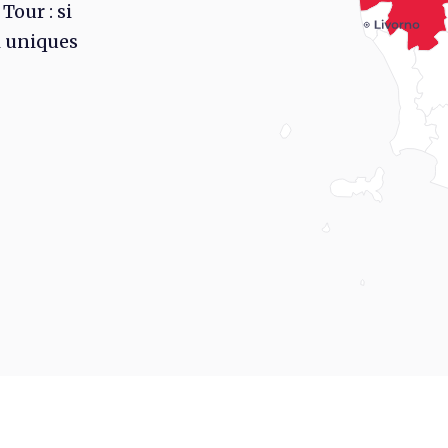
 Tour : si
i uniques
rd