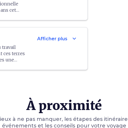
pi
, qui
tionnelle
et le fromage
qui est
 ans cet
 il vaut la
riche
ute la
de la
rchés, la
longue
ur de
 aux truffes.
expand_more
Afficher plus
 travail
t ces terres
nes une
nce. De
o Pisano di
rovince de
t vif et un
nfin, les
 charcuterie
À proximité
antipasti
lieux à ne pas manquer, les étapes des itinéraires
événements et les conseils pour votre voyage