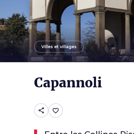
arrow_back
Villes et villages
Capannoli
share
favorite_border