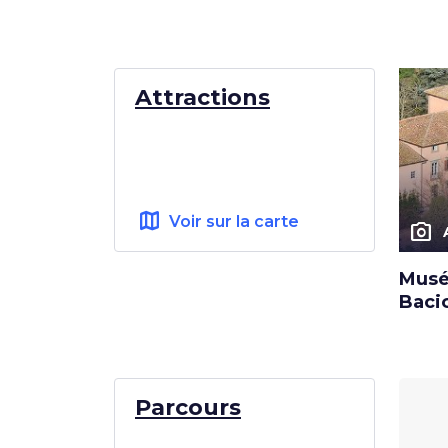
Attractions
map
Voir sur la carte
photo_camera
Musée
Baci
Parcours