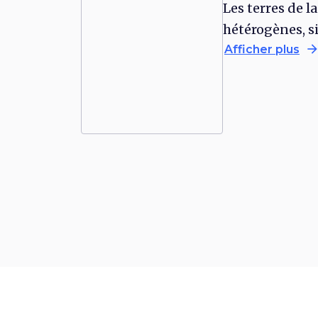
Les terres de la
hétérogènes, s
arrow_forwa
Afficher plus