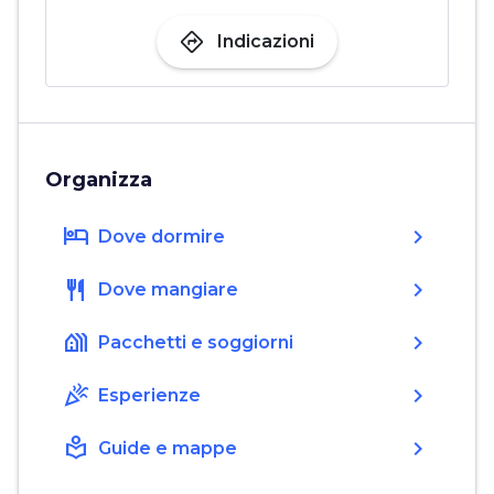
directions
Indicazioni
Organizza
hotel
chevron_right
Dove dormire
restaurant
chevron_right
Dove mangiare
holiday_village
chevron_right
Pacchetti e soggiorni
celebration
chevron_right
Esperienze
local_library
chevron_right
Guide e mappe