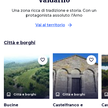
Una zona ricca di tradizione e storia. Con un
protagonista assoluto: l'Arno
arrow_forward
Vai al territorio
Città e borghi
favorite_border
favorite_border
photo_size_select_actual
photo_size_select_actual
photo_size_select_a
Città e borghi
Città e borghi
Bucine
Castelfranco e
Cav