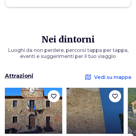
Nei dintorni
Luoghi da non perdere, percorsi tappa per tappa,
eventi e suggerimenti per il tuo viaggio
Attrazioni
map
Vedi su mappa
favorite_border
favorite_border