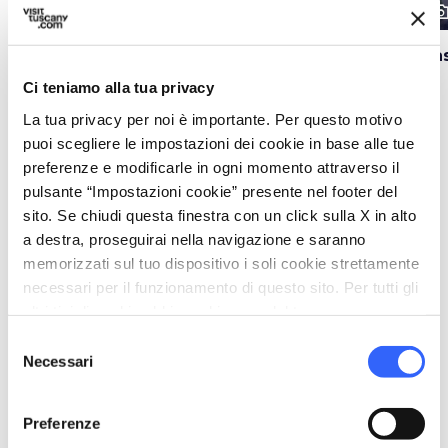
photo_camera
photo_camera
photo_cam
Attrazioni
Attrazioni
Museo della Memoria
Torre di Galatrona
Cas
e Sacrario di San
Ci teniamo alla tua privacy
Pancrazio
La tua privacy per noi è importante. Per questo motivo
puoi scegliere le impostazioni dei cookie in base alle tue
preferenze e modificarle in ogni momento attraverso il
Eventi
map
Vedi su mappa
pulsante “Impostazioni cookie” presente nel footer del
sito. Se chiudi questa finestra con un click sulla X in alto
a destra, proseguirai nella navigazione e saranno
favorite_border
favorite_border
memorizzati sul tuo dispositivo i soli cookie strettamente
necessari per il funzionamento di questo sito. Per tutti gli
altri tipi di cookie abbiamo bisogno del tuo consenso.
Selezione
Necessari
del
event
event
ALTRI EVENTI
ALTRI EVENTI
consenso
Preferenze
I giorni del Vino
Valdambra da vivere