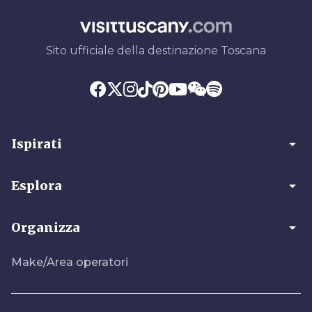
Sito ufficiale della destinazione Toscana
arrow_drop_down
Ispirati
arrow_drop_down
Esplora
arrow_drop_down
Organizza
Make/Area operatori