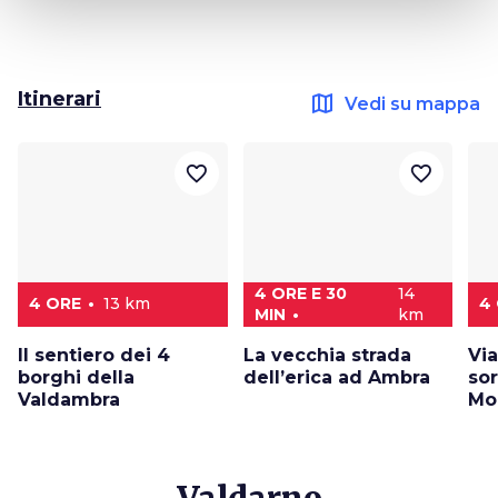
Itinerari
map
Vedi su mappa
favorite_border
favorite_border
4 ORE E 30
14
4 ORE
13 km
4
MIN
km
Il sentiero dei 4
La vecchia strada
Via
borghi della
dell’erica ad Ambra
sor
Valdambra
Mo
Valdarno