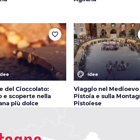
favorite_border
color_lens
Idee
Idee
e del Cioccolato:
Viaggio nel Medioevo
 e scoperte nella
Pistoia e sulla Monta
ana più dolce
Pistoiese