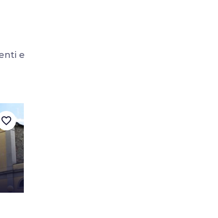
enti e
favorite_border
d