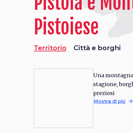
Pistoia e Mo
Pistoiese
Territorio
Città e borghi
Una montagna
stagione, borgh
preziosi
arrow_forwa
Mostra di più