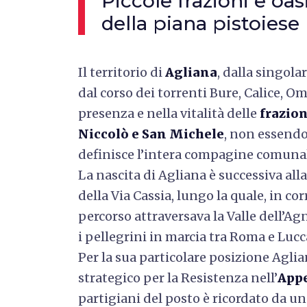
Piccole frazioni e oas
della piana pistoiese
I
l territorio di
Agliana
, dalla singola
dal corso dei
torrenti Bure, Calice, O
presenza e nella vitalità delle
frazion
Niccolò e San Michele
, non essendo
definisce l’intera compagine comuna
La nascita di Agliana è successiva alla 
della Via Cassia, lungo la quale, in co
percorso attraversava la Valle dell’Ag
i pellegrini in marcia tra Roma e Lucc
Per la sua particolare posizione Agli
strategico per la Resistenza nell’
Appe
partigiani del posto è ricordato da u