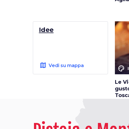
Idee
map
Vedi su mappa
color_lens
Le Vi
gusto
Tosc