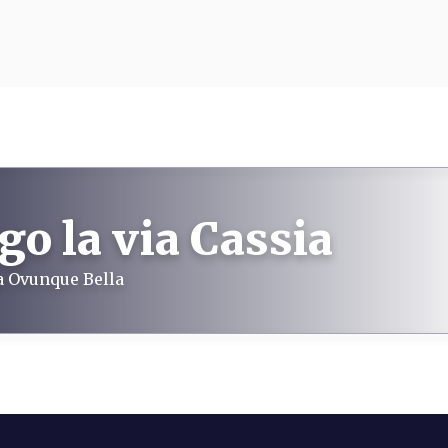
go la via Cassia
na Ovunque Bella