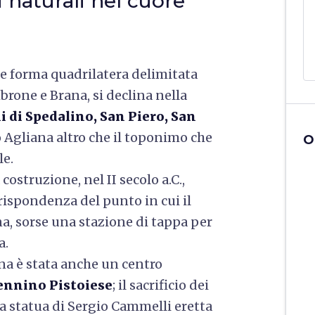
i naturali nel cuore
re
forma quadrilatera
delimitata
mbrone e Brana
, si declina nella
i
di
Spedalino, San Piero, San
 Agliana altro che il toponimo che
O
le.
costruzione, nel II secolo a.C.,
rrispondenza del punto in cui il
na, sorse una stazione di tappa per
a.
ana è stata anche un centro
nnino Pistoiese
; il sacrificio dei
na statua di Sergio Cammelli eretta