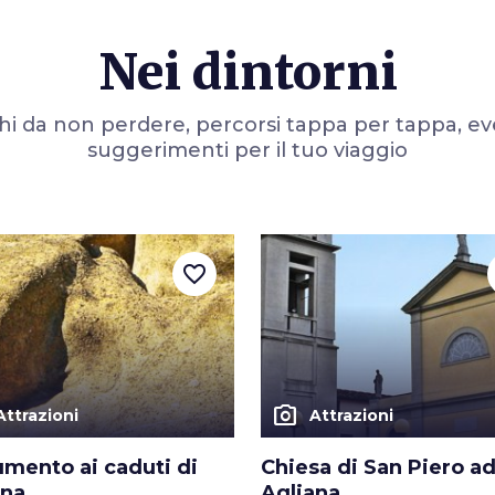
se, chiostri,
di uccelli:
e
, con i resti
valieri
Nei dintorni
ovrastare
i da non perdere, percorsi tappa per tappa, ev
suggerimenti per il tuo viaggio
favorite_border
photo_camera
Attrazioni
Attrazioni
mento ai caduti di
Chiesa di San Piero a
ana
Agliana