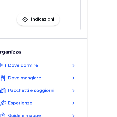
directions
Indicazioni
rganizza
hotel
chevron_right
Dove dormire
restaurant
chevron_right
Dove mangiare
holiday_village
chevron_right
Pacchetti e soggiorni
celebration
chevron_right
Esperienze
local_library
chevron_right
Guide e mappe