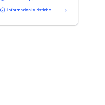
info
chevron_right
Informazioni turistiche