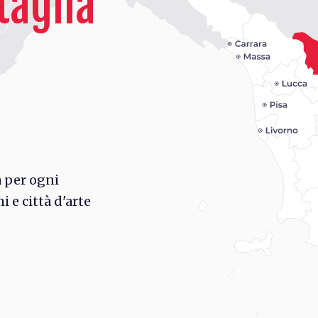
ntagna
 per ogni
i e città d'arte
rd