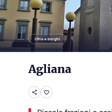
arrow_back
Città e borghi
Photo ©
Massimiliano Galardi
Agliana
share
favorite_border