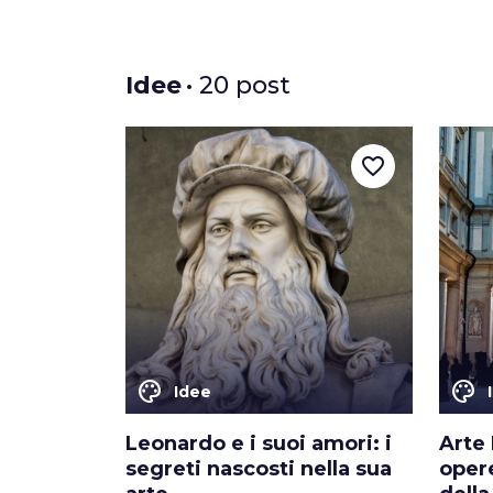
Idee
• 20 post
favorite_border
color_lens
color_lens
Idee
Leonardo e i suoi amori: i
Arte 
segreti nascosti nella sua
opere