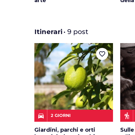
arte
della
Itinerari
• 9 post
favorite_border
directions_car
hiking
2 GIORNI
Giardini, parchi e orti
Sull