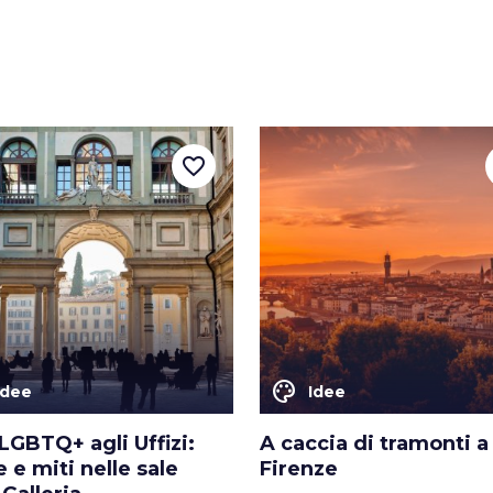
favorite_border
color_lens
Idee
Idee
LGBTQ+ agli Uffizi:
A caccia di tramonti a
 e miti nelle sale
Firenze