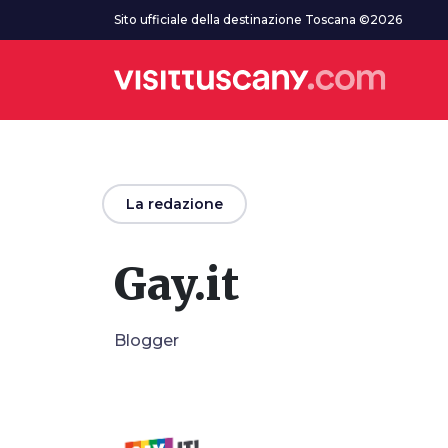
Vai al contenuto principale
Sito ufficiale della destinazione Toscana ©2026
arrow_back
La redazione
Gay.it
Blogger