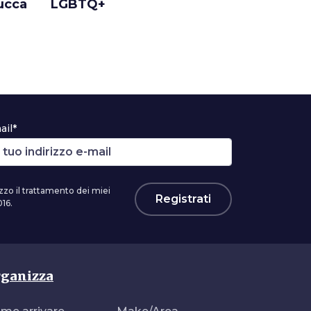
Lucca
LGBTQ+
scoperta 
arcobale
ail*
zzo il trattamento dei miei
Registrati
16.
ganizza