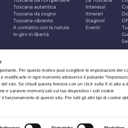
Toscana da non perdere
La Toscana
Co
Toscana autentica
Interessi
Co
Toscana da sogno
Itinerari
Do
Toscana vibrante
Stagioni
Of
A contatto con la natura
Eventi
Tu
In giro in libertà
Gu
Sa
y
mportante. Per questo motivo puoi scegliere le impostazioni dei c
e e modificarle in ogni momento attraverso il pulsante “Impostazi
del sito. Se chiudi questa finestra con un click sulla X in alto a 
ne e saranno memorizzati sul tuo dispositivo i soli cookie
l funzionamento di questo sito. Per tutti gli altri tipi di cookie a
Preferenze
Statistiche
Marketing