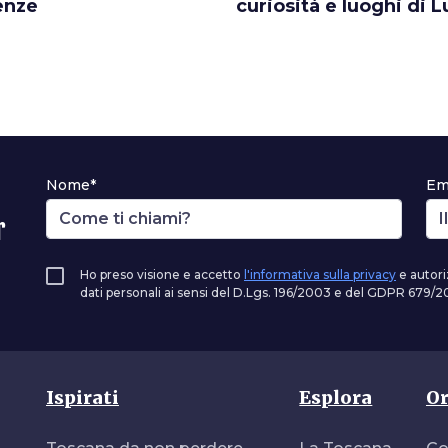
enze
curiosità e luoghi di 
Nome*
Em
r
Ho preso visione e accetto
l'informativa sulla privacy
e autori
dati personali ai sensi del D.Lgs. 196/2003 e del GDPR 679/20
Ispirati
Esplora
Or