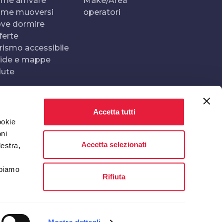
me arrivare
Make/Area
me muoversi
operatori
ve dormire
ferte
rismo accessibile
ide e mappe
lute
Accetta tutti
Realizzato e gestito da
In collaborazione con
ookie
oni
Accetta selezionati
destra,
bbiamo
Rifiuta