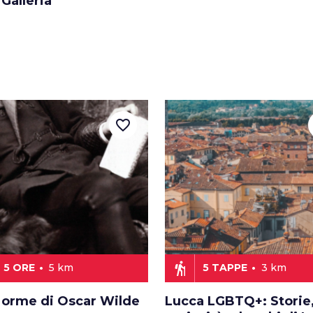
 Galleria
favorite_border
hiking
5 ORE
5 km
5 TAPPE
3 km
e orme di Oscar Wilde
Lucca LGBTQ+: Storie