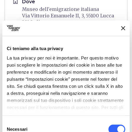
home
Dove
Museo dell'emigrazione italiana
Via Vittorio Emanuele II, 3, 55100 Lucca
LU, Italia
language
Sito web
https://www.fondazionepaolocresci.it/m
useo/
Ci teniamo alla tua privacy
open_in_new
La tua privacy per noi è importante. Per questo motivo
puoi scegliere le impostazioni dei cookie in base alle tue
Organizza
preferenze e modificarle in ogni momento attraverso il
pulsante “Impostazioni cookie” presente nel footer del
hotel
sito. Se chiudi questa finestra con un click sulla X in alto
chevron_right
Dove dormire
a destra, proseguirai nella navigazione e saranno
restaurant
memorizzati sul tuo dispositivo i soli cookie strettamente
chevron_right
Dove mangiare
necessari per il funzionamento di questo sito. Per tutti gli
holiday_village
altri tipi di cookie abbiamo bisogno del tuo consenso.
chevron_right
Pacchetti e soggiorni
Selezione
celebration
chevron_right
Necessari
Esperienze
del