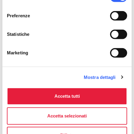
consenso
local_library
chevron_right
Guide e mappe
Preferenze
Statistiche
Marketing
Fondazione Paolo
Cresci
Mostra dettagli
Segui sui social
Accetta tutti
Accetta selezionati