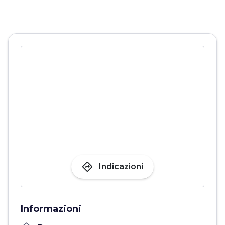
directions
Indicazioni
Informazioni