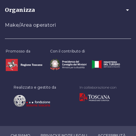
arrow_drop_down
Organizza
Make/Area operatori
Promosso da
Con il contributo di
Realizzato e gestito da
In collaborazione con
CHI SIAMO
PRIVACY E NOTE LEGALI
ACCESSIBILITÀ