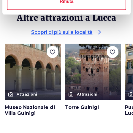
Rifiuta
Altre attrazioni a Lucca
arrow_forward
Scopri di più sulla località
favorite_border
favorite_border
photo_camera
photo_camera
photo_cam
Attrazioni
Attrazioni
Museo Nazionale di
Torre Guinigi
Pu
Villa Guinigi
Lu