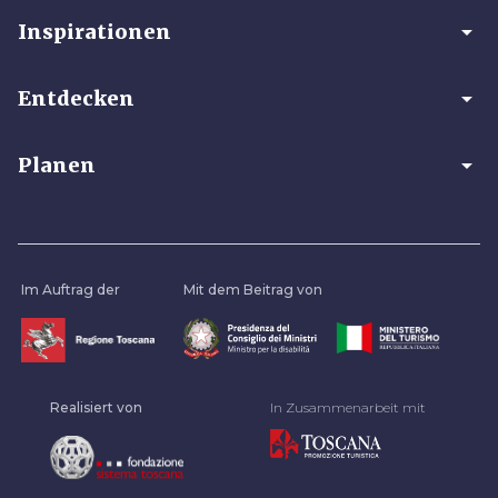
arrow_drop_down
Inspirationen
arrow_drop_down
Entdecken
arrow_drop_down
Planen
Im Auftrag der
Mit dem Beitrag von
Realisiert von
In Zusammenarbeit mit