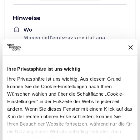
Hinweise
home
Wo
Museo dell'emigrazione italiana
Via Vittorio Emanuele II, 3, 55100 Lucca
LU, Italia
language
Webseite
Ihre Privatsphäre ist uns wichtig
https://www.fondazionepaolocresci.it/d
Ihre Privatsphäre ist uns wichtig. Aus diesem Grund
e/museum/
open_in_new
können Sie die Cookie-Einstellungen nach Ihren
Wünschen wählen und über die Schaltfläche „Cookie-
Einstellungen“ in der Fußzeile der Website jederzeit
Planen
ändern. Wenn Sie dieses Fenster mit einem Klick auf das
X in der rechten oberen Ecke schließen, können Sie
hotel
chevron_right
Übernachten (auf Englisch)
Ihren Besuch der Website fortsetzen, während nur die für
die Nutzung dieser Website unbedingt erforderlichen
holiday_village
chevron_right
Pauschalen und Unterkünfte
Cookies auf Ihrem Gerät gespeichert werden. Für alle