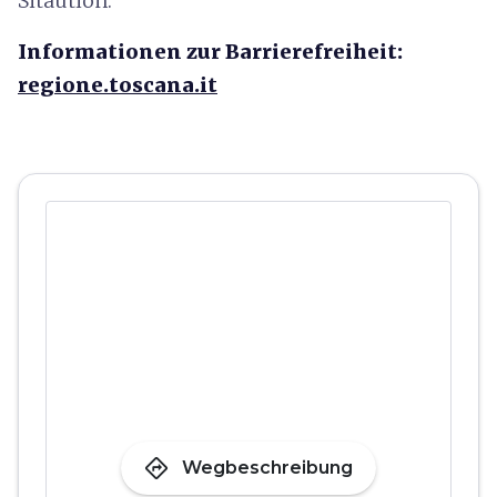
Sitaution.
Informationen zur Barrierefreiheit:
regione.toscana.it
directions
Wegbeschreibung